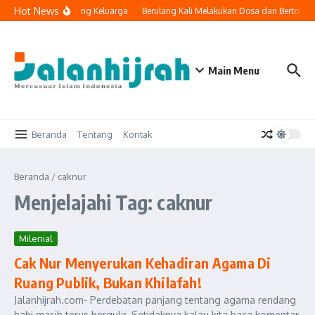
Lewati ke konten
Hot News
knologi Masuk ke Ruang Keluarga
Berulang Kali Melakukan Dosa dan Bertobat
Main Menu
Beranda
Tentang
Kontak
Beranda
/
caknur
Menjelajahi Tag: caknur
Milenial
Cak Nur Menyerukan Kehadiran Agama Di
Ruang Publik, Bukan Khilafah!
Jalanhijrah.com- Perdebatan panjang tentang agama rendang
babi masih terus bergulir. Setidaknya kalau kita baca komentar