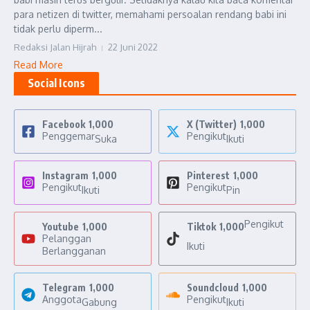
para netizen di twitter, memahami persoalan rendang babi ini
tidak perlu diperm...
Redaksi Jalan Hijrah
22 Juni 2022
Read More
Social Icons
Facebook
1,000
X (Twitter)
1,000
Penggemar
Pengikut
Suka
Ikuti
Instagram
1,000
Pinterest
1,000
Pengikut
Pengikut
Ikuti
Pin
Pengikut
Youtube
1,000
Tiktok
1,000
Pelanggan
Ikuti
Berlangganan
Telegram
1,000
Soundcloud
1,000
Anggota
Pengikut
Gabung
Ikuti