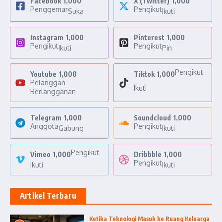
Facebook
1,000
X (Twitter)
1,000
Penggemar
Pengikut
Suka
Ikuti
Instagram
1,000
Pinterest
1,000
Pengikut
Pengikut
Ikuti
Pin
Pengikut
Youtube
1,000
Tiktok
1,000
Pelanggan
Ikuti
Berlangganan
Telegram
1,000
Soundcloud
1,000
Anggota
Pengikut
Gabung
Ikuti
Pengikut
Vimeo
1,000
Dribbble
1,000
Pengikut
Ikuti
Ikuti
Artikel Terbaru
Ketika Teknologi Masuk ke Ruang Keluarga