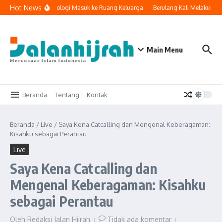
Lewati ke konten
Hot News
Ketika Teknologi Masuk ke Ruang Keluarga
Berulang Kali Melakukan 
Main Menu
Beranda
Tentang
Kontak
Beranda
/
Live
/
Saya Kena Catcalling dan Mengenal Keberagaman:
Kisahku sebagai Perantau
Live
Saya Kena Catcalling dan
Mengenal Keberagaman: Kisahku
sebagai Perantau
Oleh
Redaksi Jalan Hijrah
Tidak ada komentar