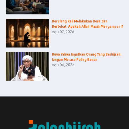
Berulang Kali Melakukan Dosa dan
Bertobat, Apakah Allah Masih Mengampuni?
Agu 07, 2026
Buya Yahya Ingatkan Orang Yang Berhijrah:
Jangan Merasa Paling Benar
Agu 06, 2026