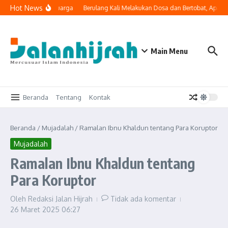
Lewati ke konten
Hot News
 Masuk ke Ruang Keluarga
Berulang Kali Melakukan Dosa dan Bertobat, Apaka
Main Menu
Beranda
Tentang
Kontak
Beranda
/
Mujadalah
/
Ramalan Ibnu Khaldun tentang Para Koruptor
Mujadalah
Ramalan Ibnu Khaldun tentang
Para Koruptor
Oleh
Redaksi Jalan Hijrah
Tidak ada komentar
26 Maret 2025
06:27