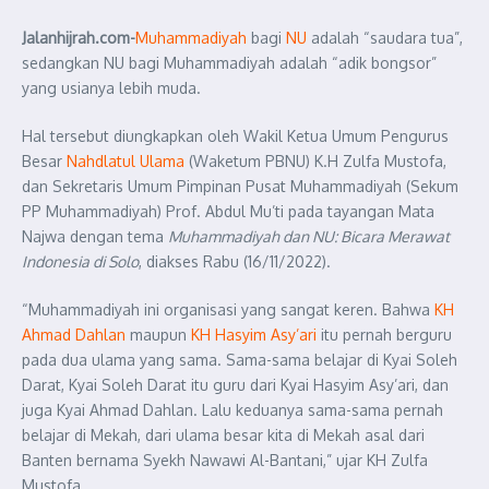
Jalanhijrah.com-
Muhammadiyah
bagi
NU
adalah “saudara tua”,
sedangkan NU bagi Muhammadiyah adalah “adik bongsor”
yang usianya lebih muda.
Hal tersebut diungkapkan oleh Wakil Ketua Umum Pengurus
Besar
Nahdlatul Ulama
(Waketum PBNU) K.H Zulfa Mustofa,
dan Sekretaris Umum Pimpinan Pusat Muhammadiyah (Sekum
PP Muhammadiyah) Prof. Abdul Mu’ti pada tayangan Mata
Najwa dengan tema
Muhammadiyah dan NU: Bicara Merawat
Indonesia di Solo
, diakses Rabu (16/11/2022).
“Muhammadiyah ini organisasi yang sangat keren. Bahwa
KH
Ahmad Dahlan
maupun
KH Hasyim Asy’ari
itu pernah berguru
pada dua ulama yang sama. Sama-sama belajar di Kyai Soleh
Darat, Kyai Soleh Darat itu guru dari Kyai Hasyim Asy’ari, dan
juga Kyai Ahmad Dahlan. Lalu keduanya sama-sama pernah
belajar di Mekah, dari ulama besar kita di Mekah asal dari
Banten bernama Syekh Nawawi Al-Bantani,” ujar KH Zulfa
Mustofa.