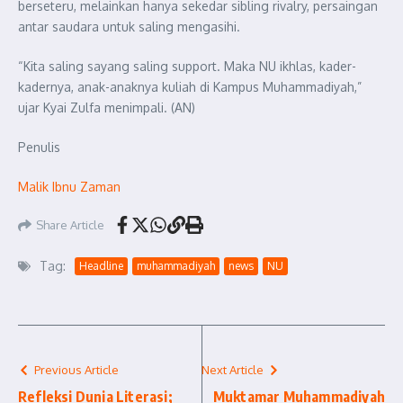
berseteru, melainkan hanya sekedar sibling rivalry, persaingan
antar saudara untuk saling mengasihi.
“Kita saling sayang saling support. Maka NU ikhlas, kader-
kadernya, anak-anaknya kuliah di Kampus Muhammadiyah,”
ujar Kyai Zulfa menimpali. (AN)
Penulis
Malik Ibnu Zaman
Share Article
Tag:
Headline
muhammadiyah
news
NU
Previous Article
Next Article
Refleksi Dunia Literasi;
Muktamar Muhammadiyah