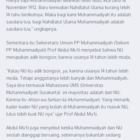
Hanya saja Muhammadiyah diidirikan lebih dulu, kita tahu 18
November 1912. Baru kemudian Nahdlatul Ulama kurang lebih
14 tahu berikutnya. Maka bagi kami Muhammadiyah itu adalah
saudara tua, bagi Nahdlatul Ulama Muhammadiyah adalah
saudara tua,” ungkapnya.
Sementara itu Sekeretaris Umum PP Muhammadiyah (Sekum
PP Muhammadiyah) Prof Abdul Mu’ti menyebut bahwa NU
merupakan adik bongsor, karena usianya 14 tahun lebih muda.
“Kalau NU itu adik bongsor,
ya
, karena usianya 14 tahun lebih
muda. Tetapi anggotanya lebih banyak dari Muhammadiyah.
Saya kira termasuk Mahasiswa UMS (Universitas
Muhammadiyah Surakarta) ini mayoritas adalah dari NU.
Karena itu
Ahlan wa Sahlan ila Muhammadiyah
. Yang menarik,
kader-kader NU yang kuliah di Muhammadiyah itu masuk NU,
lulus lebih kuat NU nya” ujar Prof Abdul Mu’ti.
Abdul Mu’ti juga menyebut ketika Muhammadiyah dan NU
seolah dianggap bersaing, sebenarnya bukanlah sedang