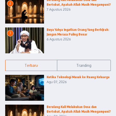
2
Bertobat, Apakah Allah Masih Mengampuni?
7 Agustus 2026
Buya Yahya Ingatkan Orang Yang Berhijrah:
3
Jangan Merasa Paling Benar
6 Agustus 2026
Terbaru
Tranding
Ketika Teknologi Masuk ke Ruang Keluarga
Agu 07, 2026
Berulang Kali Melakukan Dosa dan
Bertobat, Apakah Allah Masih Mengampuni?