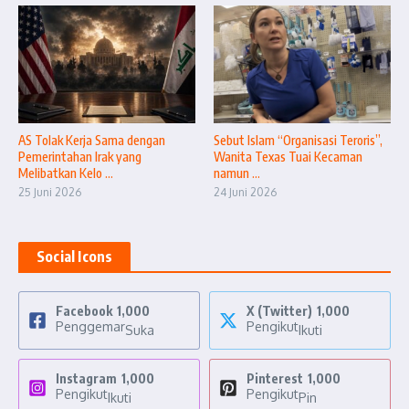
AS Tolak Kerja Sama dengan
Sebut Islam “Organisasi Teroris”,
Pemerintahan Irak yang
Wanita Texas Tuai Kecaman
Melibatkan Kelo ...
namun ...
25 Juni 2026
24 Juni 2026
Social Icons
Facebook
1,000
X (Twitter)
1,000
Penggemar
Pengikut
Suka
Ikuti
Instagram
1,000
Pinterest
1,000
Pengikut
Pengikut
Ikuti
Pin