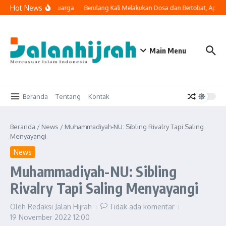
Lewati ke konten
Hot News
 Masuk ke Ruang Keluarga
Berulang Kali Melakukan Dosa dan Bertobat, Apaka
Main Menu
Beranda
Tentang
Kontak
Beranda
/
News
/
Muhammadiyah-NU: Sibling Rivalry Tapi Saling
Menyayangi
News
Muhammadiyah-NU: Sibling
Rivalry Tapi Saling Menyayangi
Oleh
Redaksi Jalan Hijrah
Tidak ada komentar
19 November 2022
12:00