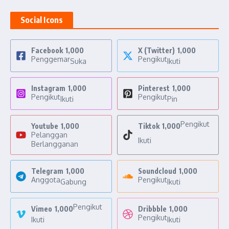
Social Icons
Facebook
1,000
X (Twitter)
1,000
Penggemar
Pengikut
Suka
Ikuti
Instagram
1,000
Pinterest
1,000
Pengikut
Pengikut
Ikuti
Pin
Pengikut
Youtube
1,000
Tiktok
1,000
Pelanggan
Ikuti
Berlangganan
Telegram
1,000
Soundcloud
1,000
Anggota
Pengikut
Gabung
Ikuti
Pengikut
Vimeo
1,000
Dribbble
1,000
Pengikut
Ikuti
Ikuti