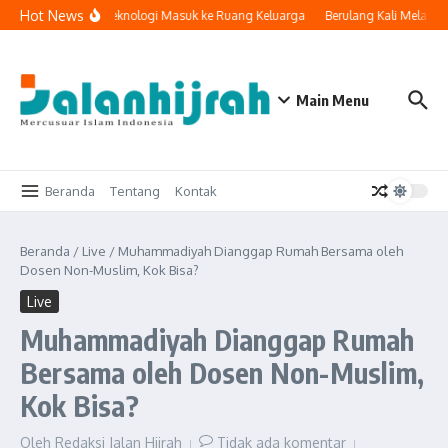
Lewati ke konten
Hot News
Ketika Teknologi Masuk ke Ruang Keluarga
Berulang Kali Melakuk
Main Menu
Beranda
Tentang
Kontak
Beranda
/
Live
/
Muhammadiyah Dianggap Rumah Bersama oleh
Dosen Non-Muslim, Kok Bisa?
Live
Muhammadiyah Dianggap Rumah
Bersama oleh Dosen Non-Muslim,
Kok Bisa?
Oleh
Redaksi Jalan Hijrah
Tidak ada komentar