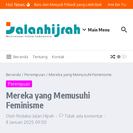
Lewati ke konten
Hot News
 Memulai Lembaran Baru dan Menjadi Pribadi yang Lebih Baik
Amr bin Tsabit,
Main Menu
Beranda
Tentang
Kontak
Beranda
/
Perempuan
/
Mereka yang Memusuhi Feminisme
Perempuan
Mereka yang Memusuhi
Feminisme
Oleh
Redaksi Jalan Hijrah
Tidak ada komentar
8 Januari 2025
09:50