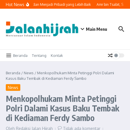
Lewati ke konten
Hot News
lai Lembaran Baru dan Menjadi Pribadi yang Lebih Baik
Amr bin Tsabit, Saha
Main Menu
Beranda
Tentang
Kontak
Beranda
/
News
/
Menkopolhukam Minta Petinggi Polri Dalami
Kasus Baku Tembak di Kediaman Ferdy Sambo
News
Menkopolhukam Minta Petinggi
Polri Dalami Kasus Baku Tembak
di Kediaman Ferdy Sambo
Oleh
Redaksi Jalan Hijrah
Tidak ada komentar