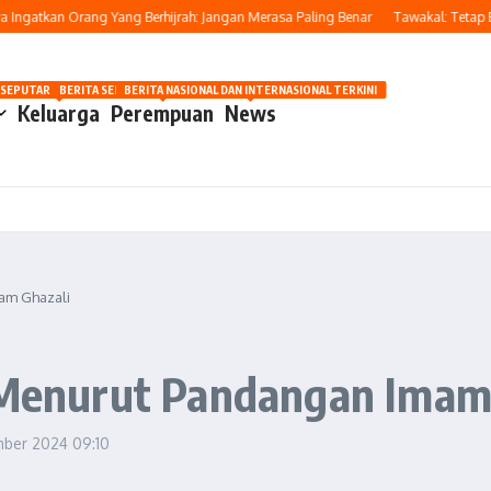
atkan Orang Yang Berhijrah: Jangan Merasa Paling Benar
Tawakal: Tetap Berus
OSIP
 SEPUTAR OTOMOTIF HARI INI
BERITA SEPUTAR KECANTIKAN WANITA
BERITA NASIONAL DAN INTERNASIONAL TERKINI
Keluarga
Perempuan
News
mam Ghazali
k Menurut Pandangan Imam
mber 2024
09:10