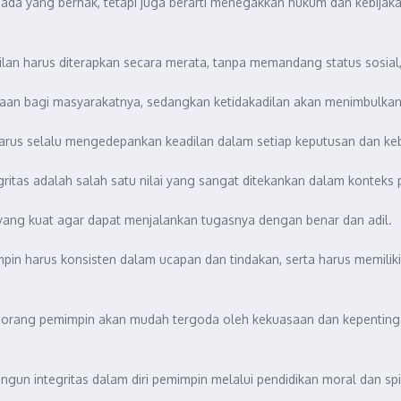
ada yang berhak, tetapi juga berarti menegakkan hukum dan kebijaka
an harus diterapkan secara merata, tanpa memandang status sosial,
an bagi masyarakatnya, sedangkan ketidakadilan akan menimbulkan
rus selalu mengedepankan keadilan dalam setiap keputusan dan keb
tas adalah salah satu nilai yang sangat ditekankan dalam konteks po
 yang kuat agar dapat menjalankan tugasnya dengan benar dan adil.
pin harus konsisten dalam ucapan dan tindakan, serta harus memiliki
eorang pemimpin akan mudah tergoda oleh kekuasaan dan kepentinga
n integritas dalam diri pemimpin melalui pendidikan moral dan spir