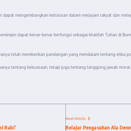
in dapat mengembangkan ketulusan dalam melayani rakyat dan melepas
 pemimpin dapat benar-benar berfungsi sebagai khalifah Tuhan di 
ryanya telah memberikan pandangan yang mendalam tentang etika pol
a tentang kekuasaan, tetapi juga tentang tanggung jawab moral dan
Next Article
bi Rabi’
Belajar Pengasuhan Ala Denm