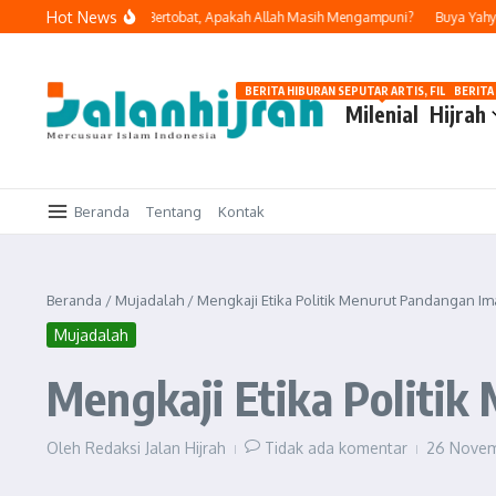
Lewati ke konten
Hot News
elakukan Dosa dan Bertobat, Apakah Allah Masih Mengampuni?
Buya Yahya Ing
BERITA HIBURAN SEPUTAR ARTIS, FILM, DAN G
BERITA
Milenial
Hijrah
Beranda
Tentang
Kontak
Beranda
/
Mujadalah
/
Mengkaji Etika Politik Menurut Pandangan I
Mujadalah
Mengkaji Etika Politi
Oleh
Redaksi Jalan Hijrah
Tidak ada komentar
26 Nove