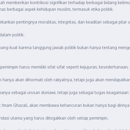
ah memberikan kontribusi signifikan terhadap berbagai bidang keilmua
 berbagai aspek kehidupan muslim, termasuk etika politik.
kankan pentingnya moralitas, integritas, dan keadilan sebagai pila
alam politik.
 yang kuat karena tanggung jawab politik bukan hanya tentang meng
impin harus memiliki sifat-sifat seperti kejujuran, kesederhanaan, 
 hanya akan dihormati oleh rakyatnya, tetapi juga akan mendapatka
 hanya sebagai urusan duniawi, tetapi juga sebagai tugas keagamaa
Imam Ghazali, akan membawa kehancuran bukan hanya bagi dirinya sen
dasi utama yang harus ditegakkan oleh setiap pemimpin.