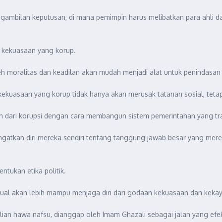
mbilan keputusan, di mana pemimpin harus melibatkan para ahli da
 kekuasaan yang korup.
h moralitas dan keadilan akan mudah menjadi alat untuk penindasan 
kuasaan yang korup tidak hanya akan merusak tatanan sosial, tetap
n dari korupsi dengan cara membangun sistem pemerintahan yang tr
gatkan diri mereka sendiri tentang tanggung jawab besar yang mere
tukan etika politik.
tual akan lebih mampu menjaga diri dari godaan kekuasaan dan keka
ian hawa nafsu, dianggap oleh Imam Ghazali sebagai jalan yang efe