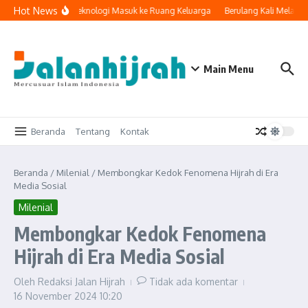
Lewati ke konten
Hot News
Ketika Teknologi Masuk ke Ruang Keluarga
Berulang Kali Melakuk
Main Menu
Beranda
Tentang
Kontak
Beranda
/
Milenial
/
Membongkar Kedok Fenomena Hijrah di Era
Media Sosial
Milenial
Membongkar Kedok Fenomena
Hijrah di Era Media Sosial
Oleh
Redaksi Jalan Hijrah
Tidak ada komentar
16 November 2024
10:20