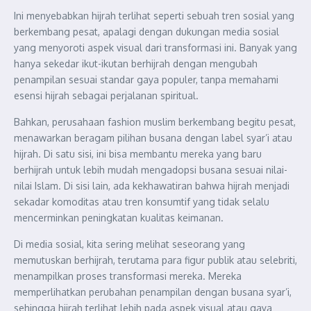
Ini menyebabkan hijrah terlihat seperti sebuah tren sosial yang
berkembang pesat, apalagi dengan dukungan media sosial
yang menyoroti aspek visual dari transformasi ini. Banyak yang
hanya sekedar ikut-ikutan berhijrah dengan mengubah
penampilan sesuai standar gaya populer, tanpa memahami
esensi hijrah sebagai perjalanan spiritual.
Bahkan, perusahaan fashion muslim berkembang begitu pesat,
menawarkan beragam pilihan busana dengan label syar’i atau
hijrah. Di satu sisi, ini bisa membantu mereka yang baru
berhijrah untuk lebih mudah mengadopsi busana sesuai nilai-
nilai Islam. Di sisi lain, ada kekhawatiran bahwa hijrah menjadi
sekadar komoditas atau tren konsumtif yang tidak selalu
mencerminkan peningkatan kualitas keimanan.
Di media sosial, kita sering melihat seseorang yang
memutuskan berhijrah, terutama para figur publik atau selebriti,
menampilkan proses transformasi mereka. Mereka
memperlihatkan perubahan penampilan dengan busana syar’i,
sehingga hijrah terlihat lebih pada aspek visual atau gaya