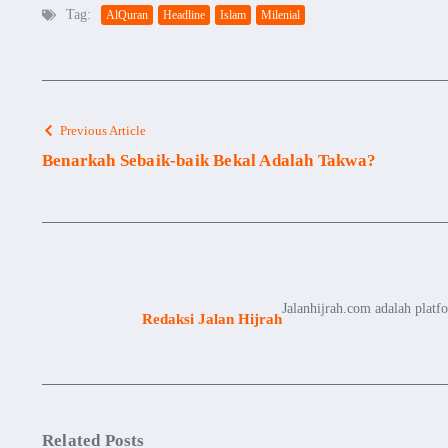
Tag:
AlQuran
Headline
Islam
Milenial
Previous Article
Benarkah Sebaik-baik Bekal Adalah Takwa?
Jalanhijrah.com adalah platf
Redaksi Jalan Hijrah
Related Posts