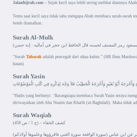
Jalanhijrah.com
–
Sejak kecil saya lebih sering
melihat diamnya Abah 
Tentu saat kecil saya tidak tahu mengapa Abah membaca surah-surah ter
boleh diamalkan.
Surah Al-Mulk
فسيره عن ابن مسعود رمز المصنف لحسنه قال الحافظ ابن حجر في أماليه : إنه حسن
“Surah
Tabarak
adalah pencegah dari siksa kubur.”
(HR Ibnu Marduwaih
hasan)
Surah Yasin
وَأَخْرَجَهُ أَبُوْ نُعَيْمٍ وَأَخْرَجَهُ الْخَطِيْبُ فَلاَ وَجْهَ لِذِكْرِهِ فِي كُتُبِ الْمَوْضُوْعَاتِ
“Hadis yang berbunyi: ‘Barangsiapa membaca Surah Yasin seraya menghar
diriwayatkan oleh Abu Nuaim dan Khatib (al-Baghdadi). Maka tidak ad
Surah Waqiah
كشف الخفاء – (ج 1 / ص 458)