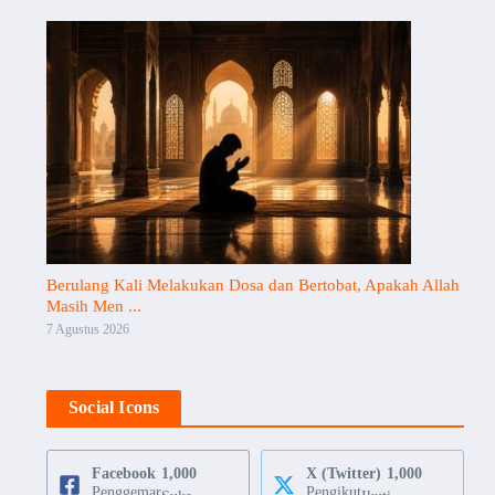
Berulang Kali Melakukan Dosa dan Bertobat, Apakah Allah
Masih Men ...
7 Agustus 2026
Social Icons
Facebook
1,000
X (Twitter)
1,000
Penggemar
Pengikut