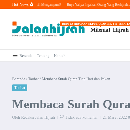
Lewati ke konten
Hot News
bat, Apakah Allah Masih Mengampuni?
Buya Yahya Ingatkan Orang Yang Berhijrah: Janga
BERITA HIBURAN SEPUTAR ARTIS, FILM, DAN 
BERITA
Milenial
Hijrah
Beranda
Tentang
Kontak
Beranda
/
Taubat
/
Membaca Surah Quran Tiap Hari dan Pekan
Taubat
Membaca Surah Quran
Oleh
Redaksi Jalan Hijrah
Tidak ada komentar
21 Maret 2022
0