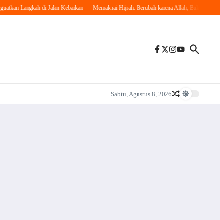
an Langkah di Jalan Kebaikan
Memaknai Hijrah: Berubah karena Allah, Bukan karena Pen
Sabtu, Agustus 8, 2026