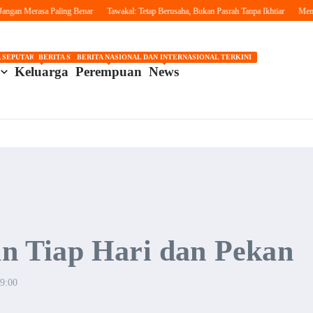
n Merasa Paling Benar
Tawakal: Tetap Berusaha, Bukan Pasrah Tanpa Ikhtiar
Menguatk
GOSIP
 SEPUTAR OTOMOTIF HARI INI
BERITA SEPUTAR KECANTIKAN WANITA
BERITA NASIONAL DAN INTERNASIONAL TERKINI
Keluarga
Perempuan
News
 Tiap Hari dan Pekan
9:00