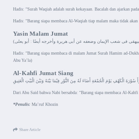
Hadis: “Surah Waqiah adalah surah kekayaan. Bacalah dan ajarkan pad
Hadis: “Barang siapa membaca Al-Waqiah tiap malam maka tidak akan 
Yasin Malam Jumat
ًا لَهُ (أخرجه البيهقى فى شعب الإيمان وضعفه عن أبى هريرة وأخرجه أيضًا : أبو يعلى
Hadis: “Barang siapa membaca di malam Jumat Surah Hamim ad-Dukhan d
Abu Ya’la)
Al-Kahfi Jumat Siang
Dari Abu Said bahwa Nabi bersabda: “Barang siapa membaca Al-Kahfi 
*Penulis:
Ma’ruf Khozin
Share Article