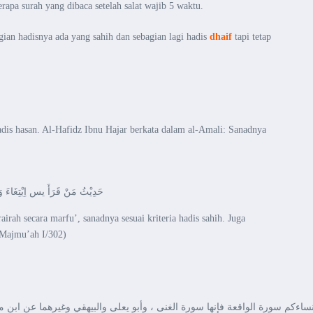
pa surah yang dibaca setelah salat wajib 5 waktu.
gian hadisnya ada yang sahih dan sebagian lagi hadis
dhaif
tapi tetap
dis hasan. Al-Hafidz Ibnu Hajar berkata dalam al-Amali: Sanadnya
حَدِيْثُ مَنْ قَرَأَ يس اِبْتِغَاءَ وَج
rah secara marfu’, sanadnya sesuai kriteria hadis sahih. Juga
-Majmu’ah I/302)