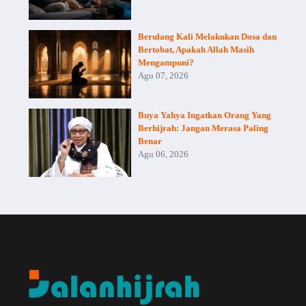
Berulang Kali Melakukan Dosa dan
Bertobat, Apakah Allah Masih
Mengampuni?
Agu 07, 2026
Buya Yahya Ingatkan Orang Yang
Berhijrah: Jangan Merasa Paling
Benar
Agu 06, 2026