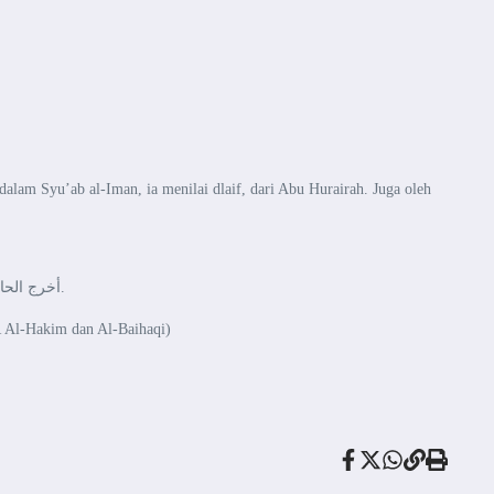
am Syu’ab al-Iman, ia menilai dlaif, dari Abu Hurairah. Juga oleh
أخرج الحاكم والبيهقي عن أبي سعيد الخدري، عن النبي صلى الله عليه وسلم قال: مَنْ قَرَأَ سُوْرَةَ الْكَهْفِ يَوْمَ الْجُمْعَةِ أَضَاءَ لَهُ مِنَ النُّوْرِ فِيْمَا بَيْنَهُ وَبَيْنَ الْبَيْتِ الْعَتِيقِ.
R Al-Hakim dan Al-Baihaqi)