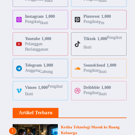
Suka
Ikuti
Instagram
1,000
Pinterest
1,000
Pengikut
Pengikut
Ikuti
Pin
Pengikut
Youtube
1,000
Tiktok
1,000
Pelanggan
Ikuti
Berlangganan
Telegram
1,000
Soundcloud
1,000
Anggota
Pengikut
Gabung
Ikuti
Pengikut
Vimeo
1,000
Dribbble
1,000
Pengikut
Ikuti
Ikuti
Artikel Terbaru
Ketika Teknologi Masuk ke Ruang
1
Keluarga