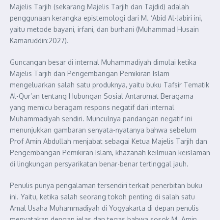
Majelis Tarjih (sekarang Majelis Tarjih dan Tajdid) adalah
penggunaan kerangka epistemologi dari M. ‘Abid Al-Jabiri ini,
yaitu metode bayani, irfani, dan burhani (Muhammad Husain
Kamaruddin:2027).
Guncangan besar di internal Muhammadiyah dimulai ketika
Majelis Tarjih dan Pengembangan Pemikiran Islam
mengeluarkan salah satu produknya, yaitu buku Tafsir Tematik
Al-Qur’an tentang Hubungan Sosial Antarumat Beragama
yang memicu beragam respons negatif dari internal
Muhammadiyah sendiri. Munculnya pandangan negatif ini
menunjukkan gambaran senyata-nyatanya bahwa sebelum
Prof Amin Abdullah menjabat sebagai Ketua Majelis Tarjih dan
Pengembangan Pemikiran Islam, khazanah keilmuan keislaman
di lingkungan persyarikatan benar-benar tertinggal jauh.
Penulis punya pengalaman tersendiri terkait penerbitan buku
ini. Yaitu, ketika salah seorang tokoh penting di salah satu
Amal Usaha Muhammadiyah di Yogyakarta di depan penulis
menyatakan dengan jelas dan tegas bahwa sosok M. Amin