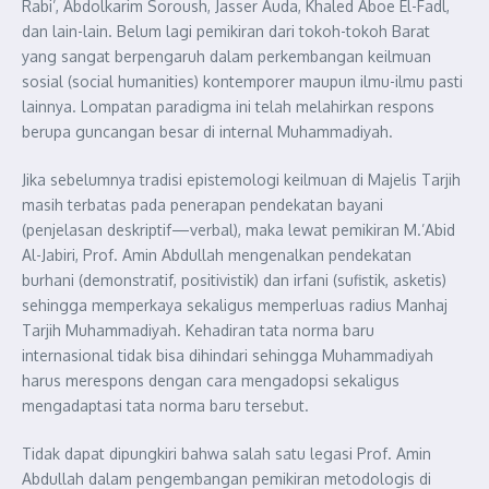
Rabi’, Abdolkarim Soroush, Jasser Auda, Khaled Aboe El-Fadl,
dan lain-lain. Belum lagi pemikiran dari tokoh-tokoh Barat
yang sangat berpengaruh dalam perkembangan keilmuan
sosial (social humanities) kontemporer maupun ilmu-ilmu pasti
lainnya. Lompatan paradigma ini telah melahirkan respons
berupa guncangan besar di internal Muhammadiyah.
Jika sebelumnya tradisi epistemologi keilmuan di Majelis Tarjih
masih terbatas pada penerapan pendekatan bayani
(penjelasan deskriptif—verbal), maka lewat pemikiran M.’Abid
Al-Jabiri, Prof. Amin Abdullah mengenalkan pendekatan
burhani (demonstratif, positivistik) dan irfani (sufistik, asketis)
sehingga memperkaya sekaligus memperluas radius Manhaj
Tarjih Muhammadiyah. Kehadiran tata norma baru
internasional tidak bisa dihindari sehingga Muhammadiyah
harus merespons dengan cara mengadopsi sekaligus
mengadaptasi tata norma baru tersebut.
Tidak dapat dipungkiri bahwa salah satu legasi Prof. Amin
Abdullah dalam pengembangan pemikiran metodologis di