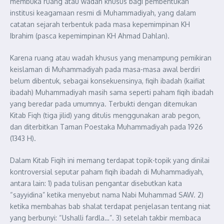
membuka ruang atau wadah khusus bagi pembentukan
institusi keagamaan resmi di Muhammadiyah, yang dalam
catatan sejarah terbentuk pada masa kepemimpinan KH
Ibrahim (pasca kepemimpinan KH Ahmad Dahlan).
Karena ruang atau wadah khusus yang menampung pemikiran
keislaman di Muhammadiyah pada masa-masa awal berdiri
belum dibentuk, sebagai konsekuensinya, fiqih ibadah (kaifiat
ibadah) Muhammadiyah masih sama seperti paham fiqih ibadah
yang beredar pada umumnya. Terbukti dengan ditemukan
Kitab Fiqh (tiga jilid) yang ditulis menggunakan arab pegon,
dan diterbitkan Taman Poestaka Muhammadiyah pada 1926
(1343 H).
Dalam Kitab Fiqih ini memang terdapat topik-topik yang dinilai
kontroversial seputar paham fiqih ibadah di Muhammadiyah,
antara lain: 1) pada tulisan pengantar disebutkan kata
“sayyidina” ketika menyebut nama Nabi Muhammad SAW. 2)
ketika membahas bab shalat terdapat penjelasan tentang niat
yang berbunyi: “Ushalli fardla…”. 3) setelah takbir membaca