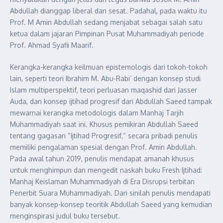
Abdullah dianggap liberal dan sesat. Padahal, pada waktu itu
Prof. M Amin Abdullah sedang menjabat sebagai salah satu
ketua dalam jajaran Pimpinan Pusat Muhammadiyah periode
Prof. Ahmad Syafii Maarif.
Kerangka-kerangka keilmuan epistemologis dari tokoh-tokoh
lain, seperti teori Ibrahim M. Abu-Rabi’ dengan konsep studi
Islam multiperspektif, teori perluasan maqashid dari Jasser
Auda, dan konsep ijtihad progresif dari Abdullah Saeed tampak
mewarnai kerangka metodologis dalam Manhaj Tarjih
Muhammadiyah saat ini. Khusus pemikiran Abdullah Saeed
tentang gagasan “Ijtihad Progresif,“ secara pribadi penulis
memiliki pengalaman spesial dengan Prof. Amin Abdullah.
Pada awal tahun 2019, penulis mendapat amanah khusus
untuk menghimpun dan mengedit naskah buku Fresh Ijtihad:
Manhaj Keislaman Muhammadiyah di Era Disrupsi terbitan
Penerbit Suara Muhammadiyah. Dari sinilah penulis mendapati
banyak konsep-konsep teoritik Abdullah Saeed yang kemudian
menginspirasi judul buku tersebut.