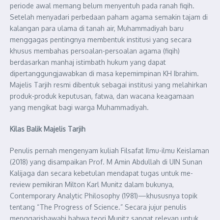
periode awal memang belum menyentuh pada ranah fiqih.
Setelah menyadari perbedaan paham agama semakin tajam di
kalangan para ulama di tanah air, Muhammadiyah baru
menggagas pentingnya membentuk institusi yang secara
khusus membahas persoalan-persoalan agama (fiqih)
berdasarkan manhaj istimbath hukum yang dapat
dipertanggungjawabkan di masa kepemimpinan KH Ibrahim.
Majelis Tarjih resmi dibentuk sebagai institusi yang melahirkan
produk-produk keputusan, fatwa, dan wacana keagamaan
yang mengikat bagi warga Muhammadiyah.
Kilas Balik Majelis Tarjih
Penulis pernah mengenyam kuliah Filsafat Ilmu-ilmu Keislaman
(2018) yang disampaikan Prof. M Amin Abdullah di UIN Sunan
Kalijaga dan secara kebetulan mendapat tugas untuk me-
review pemikiran Milton Karl Munitz dalam bukunya,
Contemporary Analytic Philosophy (1981)—khususnya topik
tentang “The Progress of Science.” Secara jujur penulis
menggarisbawahi bahwa teori Munitz sangat relevan untuk