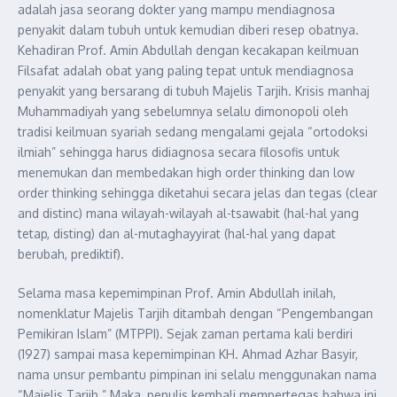
adalah jasa seorang dokter yang mampu mendiagnosa
penyakit dalam tubuh untuk kemudian diberi resep obatnya.
Kehadiran Prof. Amin Abdullah dengan kecakapan keilmuan
Filsafat adalah obat yang paling tepat untuk mendiagnosa
penyakit yang bersarang di tubuh Majelis Tarjih. Krisis manhaj
Muhammadiyah yang sebelumnya selalu dimonopoli oleh
tradisi keilmuan syariah sedang mengalami gejala “ortodoksi
ilmiah” sehingga harus didiagnosa secara filosofis untuk
menemukan dan membedakan high order thinking dan low
order thinking sehingga diketahui secara jelas dan tegas (clear
and distinc) mana wilayah-wilayah al-tsawabit (hal-hal yang
tetap, disting) dan al-mutaghayyirat (hal-hal yang dapat
berubah, prediktif).
Selama masa kepemimpinan Prof. Amin Abdullah inilah,
nomenklatur Majelis Tarjih ditambah dengan “Pengembangan
Pemikiran Islam” (MTPPI). Sejak zaman pertama kali berdiri
(1927) sampai masa kepemimpinan KH. Ahmad Azhar Basyir,
nama unsur pembantu pimpinan ini selalu menggunakan nama
“Majelis Tarjih.” Maka, penulis kembali mempertegas bahwa ini