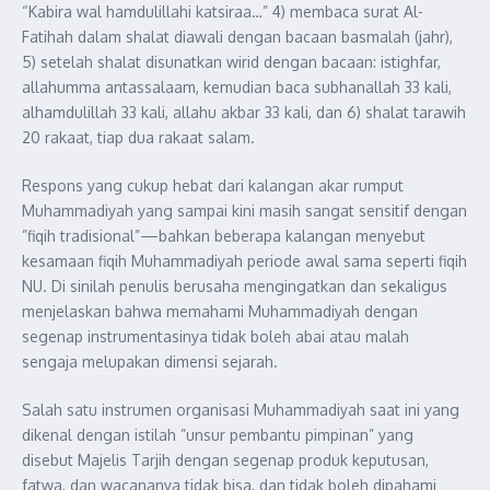
“Kabira wal hamdulillahi katsiraa…” 4) membaca surat Al-
Fatihah dalam shalat diawali dengan bacaan basmalah (jahr),
5) setelah shalat disunatkan wirid dengan bacaan: istighfar,
allahumma antassalaam, kemudian baca subhanallah 33 kali,
alhamdulillah 33 kali, allahu akbar 33 kali, dan 6) shalat tarawih
20 rakaat, tiap dua rakaat salam.
Respons yang cukup hebat dari kalangan akar rumput
Muhammadiyah yang sampai kini masih sangat sensitif dengan
”fiqih tradisional”—bahkan beberapa kalangan menyebut
kesamaan fiqih Muhammadiyah periode awal sama seperti fiqih
NU. Di sinilah penulis berusaha mengingatkan dan sekaligus
menjelaskan bahwa memahami Muhammadiyah dengan
segenap instrumentasinya tidak boleh abai atau malah
sengaja melupakan dimensi sejarah.
Salah satu instrumen organisasi Muhammadiyah saat ini yang
dikenal dengan istilah ”unsur pembantu pimpinan” yang
disebut Majelis Tarjih dengan segenap produk keputusan,
fatwa, dan wacananya tidak bisa, dan tidak boleh dipahami