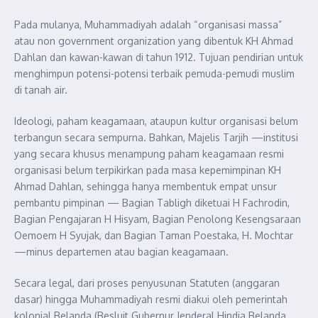
Pada mulanya, Muhammadiyah adalah “organisasi massa”
atau non government organization yang dibentuk KH Ahmad
Dahlan dan kawan-kawan di tahun 1912. Tujuan pendirian untuk
menghimpun potensi-potensi terbaik pemuda-pemudi muslim
di tanah air.
Ideologi, paham keagamaan, ataupun kultur organisasi belum
terbangun secara sempurna. Bahkan, Majelis Tarjih —institusi
yang secara khusus menampung paham keagamaan resmi
organisasi belum terpikirkan pada masa kepemimpinan KH
Ahmad Dahlan, sehingga hanya membentuk empat unsur
pembantu pimpinan — Bagian Tabligh diketuai H Fachrodin,
Bagian Pengajaran H Hisyam, Bagian Penolong Kesengsaraan
Oemoem H Syujak, dan Bagian Taman Poestaka, H. Mochtar
—minus departemen atau bagian keagamaan.
Secara legal, dari proses penyusunan Statuten (anggaran
dasar) hingga Muhammadiyah resmi diakui oleh pemerintah
kolonial Belanda (Besluit Gubernur Jenderal Hindia Belanda