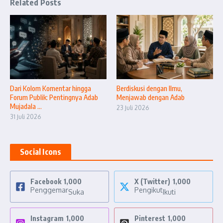
Related Posts
Dari Kolom Komentar hingga
Berdiskusi dengan Ilmu,
Forum Publik: Pentingnya Adab
Menjawab dengan Adab
Mujadala ...
23 Juli 2026
31 Juli 2026
Social Icons
Facebook
1,000
X (Twitter)
1,000
Penggemar
Pengikut
Suka
Ikuti
Instagram
1,000
Pinterest
1,000