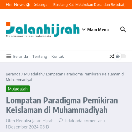
Lewati ke konten
Hot News
gi Masuk ke Ruang Keluarga
Berulang Kali Melakukan Dosa dan Bertobat, Apa
Main Menu
Beranda
Tentang
Kontak
Beranda
/
Mujadalah
/
Lompatan Paradigma Pemikiran Keislaman di
Muhammadiyah
Mujadalah
Lompatan Paradigma Pemikiran
Keislaman di Muhammadiyah
Oleh
Redaksi Jalan Hijrah
Tidak ada komentar
1 Desember 2024
08:13