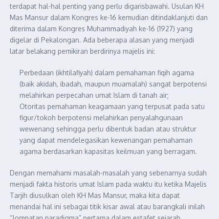
terdapat hal-hal penting yang perlu digarisbawahi. Usulan KH
Mas Mansur dalam Kongres ke-16 kemudian ditindaklanjuti dan
diterima dalam Kongres Muhammadiyah ke-16 (1927) yang
digelar di Pekalongan. Ada beberapa alasan yang menjadi
latar belakang pemikiran berdirinya majelis ini:
Perbedaan (ikhtilafiyah) dalam pemahaman fiqih agama
(baik akidah, ibadah, maupun muamalah) sangat berpotensi
melahirkan perpecahan umat Islam di tanah air;
Otoritas pemahaman keagamaan yang terpusat pada satu
figur/tokoh berpotensi melahirkan penyalahgunaan
wewenang sehingga perlu dibentuk badan atau struktur
yang dapat mendelegasikan kewenangan pemahaman
agama berdasarkan kapasitas keilmuan yang berragam.
Dengan memahami masalah-masalah yang sebenarnya sudah
menjadi fakta historis umat Islam pada waktu itu ketika Majelis
Tarjih diusulkan oleh KH Mas Mansur, maka kita dapat
menandai hal ini sebagai titik kisar awal atau barangkali inilah
“lompatan paradigma” pertama dalam estafet sejarah