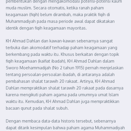
pembentukan dengan mengakomodasi potensi-potensi kaum
muda muslim. Secara otomatis, ketika ranah paham
keagamaan (fiqih) belum dirambah, maka praktik fiqih di
Muhammadiyah pada masa periode awal dapat dikatakan
identik dengan fiqih keagamaan mayoritas.
KH Ahmad Dahlan dan kawan-kawan sebenarnya sangat
terbuka dan akomodatif terhadap paham keagamaan yang
berkembang pada waktu itu. Khusus berkaitan dengan topik
fiqih keagamaan (kaifiat ibadah), KH Ahmad Dahlan dalam
Sworo Moehammadijah (No 2 tahun 1915) pernah menjelaskan
tentang persoalan-persoalan ibadah, di antaranya adalah
pembahasan shalat tarawih 20 rakaat. Artinya, KH Ahmad
Dahlan mempraktikan shalat tarawih 20 rakaat pada dasarnya
karena mengikuti paham agama pada umumnya umat Islam
waktu itu. Kemudian, KH Ahmad Dahlan juga mempraktikkan
bacaan qunut pada shalat subuh.
Dengan membaca data-data historis tersebut, sebenarnya
dapat ditarik kesimpulan bahwa paham agama Muhammadiyah