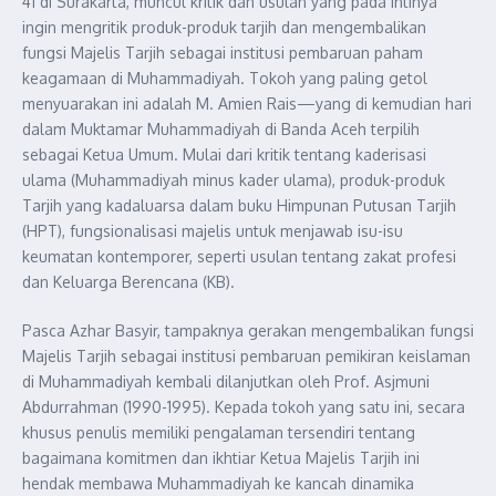
41 di Surakarta, muncul kritik dan usulan yang pada intinya
ingin mengritik produk-produk tarjih dan mengembalikan
fungsi Majelis Tarjih sebagai institusi pembaruan paham
keagamaan di Muhammadiyah. Tokoh yang paling getol
menyuarakan ini adalah M. Amien Rais—yang di kemudian hari
dalam Muktamar Muhammadiyah di Banda Aceh terpilih
sebagai Ketua Umum. Mulai dari kritik tentang kaderisasi
ulama (Muhammadiyah minus kader ulama), produk-produk
Tarjih yang kadaluarsa dalam buku Himpunan Putusan Tarjih
(HPT), fungsionalisasi majelis untuk menjawab isu-isu
keumatan kontemporer, seperti usulan tentang zakat profesi
dan Keluarga Berencana (KB).
Pasca Azhar Basyir, tampaknya gerakan mengembalikan fungsi
Majelis Tarjih sebagai institusi pembaruan pemikiran keislaman
di Muhammadiyah kembali dilanjutkan oleh Prof. Asjmuni
Abdurrahman (1990-1995). Kepada tokoh yang satu ini, secara
khusus penulis memiliki pengalaman tersendiri tentang
bagaimana komitmen dan ikhtiar Ketua Majelis Tarjih ini
hendak membawa Muhammadiyah ke kancah dinamika