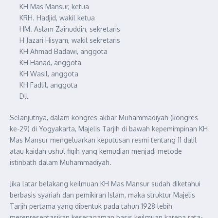
KH Mas Mansur, ketua
KRH. Hadjid, wakil ketua
HM. Aslam Zainuddin, sekretaris
H Jazari Hisyam, wakil sekretaris
KH Ahmad Badawi, anggota
KH Hanad, anggota
KH Wasil, anggota
KH Fadlil, anggota
Dll
Selanjutnya, dalam kongres akbar Muhammadiyah (kongres
ke-29) di Yogyakarta, Majelis Tarjih di bawah kepemimpinan KH
Mas Mansur mengeluarkan keputusan resmi tentang 11 dalil
atau kaidah ushul fiqih yang kemudian menjadi metode
istinbath dalam Muhammadiyah.
Jika latar belakang keilmuan KH Mas Mansur sudah diketahui
berbasis syariah dan pemikiran Islam, maka struktur Majelis
Tarjih pertama yang dibentuk pada tahun 1928 lebih
merepresentasikan keseragaman basis keilmuan karena rata-