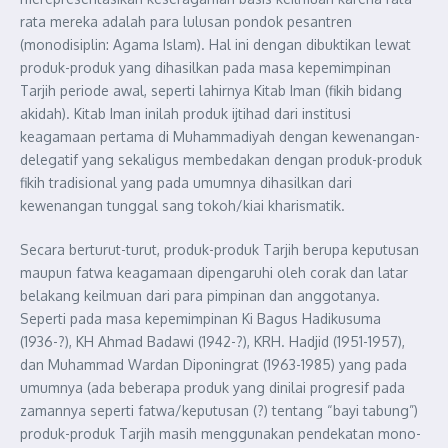
rata mereka adalah para lulusan pondok pesantren
(monodisiplin: Agama Islam). Hal ini dengan dibuktikan lewat
produk-produk yang dihasilkan pada masa kepemimpinan
Tarjih periode awal, seperti lahirnya Kitab Iman (fikih bidang
akidah). Kitab Iman inilah produk ijtihad dari institusi
keagamaan pertama di Muhammadiyah dengan kewenangan-
delegatif yang sekaligus membedakan dengan produk-produk
fikih tradisional yang pada umumnya dihasilkan dari
kewenangan tunggal sang tokoh/kiai kharismatik.
Secara berturut-turut, produk-produk Tarjih berupa keputusan
maupun fatwa keagamaan dipengaruhi oleh corak dan latar
belakang keilmuan dari para pimpinan dan anggotanya.
Seperti pada masa kepemimpinan Ki Bagus Hadikusuma
(1936-?), KH Ahmad Badawi (1942-?), KRH. Hadjid (1951-1957),
dan Muhammad Wardan Diponingrat (1963-1985) yang pada
umumnya (ada beberapa produk yang dinilai progresif pada
zamannya seperti fatwa/keputusan (?) tentang “bayi tabung”)
produk-produk Tarjih masih menggunakan pendekatan mono-