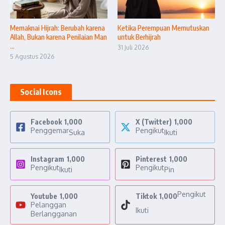
Memaknai Hijrah: Berubah karena
Ketika Perempuan Memutuskan
Allah, Bukan karena Penilaian Man
untuk Berhijrah
...
31 Juli 2026
5 Agustus 2026
Social Icons
Facebook
1,000
X (Twitter)
1,000
Penggemar
Pengikut
Suka
Ikuti
Instagram
1,000
Pinterest
1,000
Pengikut
Pengikut
Ikuti
Pin
Pengikut
Youtube
1,000
Tiktok
1,000
Pelanggan
Ikuti
Berlangganan