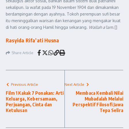
sekaligus aktor sosial, bahkan dalam sistem dual patriarkhi
sekalipun. Ia wafat pada 19 November 1904 dan dimakamkan
berdampingan dengan ayahnya. Tokoh perempuan sufi besar
itu meninggalkan warisan dan kenangan yang mengakar kuat
di hati orang-orang Hamil hingga sekarang.
Wallah a’lam.
[]
Rasyida Rifa’ati Husna
Share Article
Previous Article
Next Article
Film 1 Kakak 7 Ponakan: Arti
Membaca Kembali Nilai
Keluarga, Kebersamaan,
Mubadalah Melalui
Perjuangan, Cinta dan
Perspektif Filosofi Jawa
Ketulusan
Tepa Selira