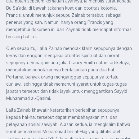
dua bulan sebelum kematian ayahnya, ia menulis surat kepada
Bu Sa’ada, di bawah tekanan kuat dari otoritas kolonial
Prancis, untuk menunjuk sepupu Zainab tersebut, sebagai
penerus yang sah. Namun, hanya orang Prancis yang
mengetahui dokumen ini dan Zaynab tidak mendapat informasi
tentang hal itu.
Oleh sebab itu, Lalla Zainab menolak klaim sepupunya dengan
keras dan enggan mengakui otoritas spiritual dan moral
sepupunya. Sebagaimana Julia Clancy Smith dalam artikelnya,
mengatakan penolakannya berdasarkan pada dua hal.
Pertama, banyak orang menganggap sepupunya terlalu
duniawi, sehingga tidak memenuhi syarat untuk tugas-tugas
jabatan tersebut dan tidak layak untuk menggantikan Sayyid
Muhammad al-Qasimi.
Lalla Zainab khawatir ketertarikan berlebihan sepupunya
kepada hal-hal tersebut dapat membahayakan misi dan
pelayanan sosial zawiyah. Alasan kedua, ia mengklaim bahwa
surat pencalonan Muhammad bin al-Hajj yang ditulis oleh
ayahnya pada tahun 1897 diragukan keasliannya atau mungkin