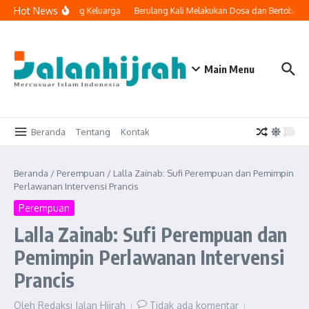
Lewati ke konten
Hot News
ologi Masuk ke Ruang Keluarga
Berulang Kali Melakukan Dosa dan Bertobat, 
Main Menu
Beranda
Tentang
Kontak
Beranda
/
Perempuan
/
Lalla Zainab: Sufi Perempuan dan Pemimpin
Perlawanan Intervensi Prancis
Perempuan
Lalla Zainab: Sufi Perempuan dan
Pemimpin Perlawanan Intervensi
Prancis
Oleh
Redaksi Jalan Hijrah
Tidak ada komentar