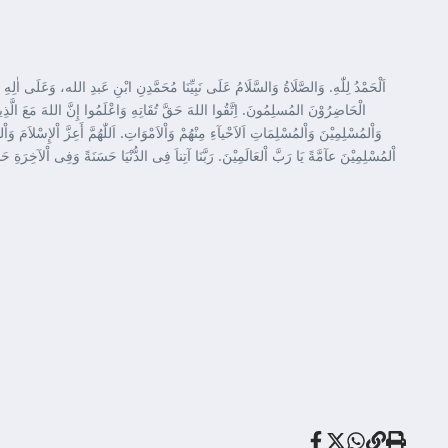
اَلْحَمْدُ لِلّٰهِ. وَالصَّلَاةُ وَالسَّلَامُ عَلَى نَبِيِّنَا مُحَمَّدِنِ ابْنِ عَبدِ الله، وَعَلَى اٰلِهِ وَأ
الْحَاضِرُوْنَ المُسلِمُونَ. اِتَّقُوا اللهَ حَقَّ تُقَاتِهِ وَاعْلَمُوا إِنَّ اللهَ مَعَ الَّذِينَ اتَ
وَاْلمُسْلِمِيْنَ وَاْلمُسْلِمَاتِ اَلاَحْيآءِ مِنْهُمْ وَاْلاَمْوَاتِ. اَللّٰهُمَّ أَعِزَّ اْلإِسْلاَمَ وَاْ
اْلمُسْلِمِيْنَ عآمَّةً يَا رَبَّ اْلعَالَمِيْنَ. رَبَّنَا آتِناَ فِى الدُّنْيَا حَسَنَةً وَفِى اْلآخِرَةِ حَسَ