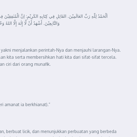
اَلْحَمْدُ لِلّٰهِ رَبِّ العَالَمِيْنَ. القَائِلِ فِي كِتَابِهِ الكَرِيْمِ: اِنَّ الْمُنٰفِقِيْن
وَالتَّابِعِيْنَ. أَشْهَدُ أَنْ لَّا إِلٰهَ إِلَّا اللهُ و
 yakni menjalankan perintah-Nya dan menjauhi larangan-Nya.
kita serta membersihkan hati kita dari sifat-sifat tercela.
n ciri dari orang munafik.
eri amanat ia berkhianat).”
an, berbuat licik, dan menunjukkan perbuatan yang berbeda