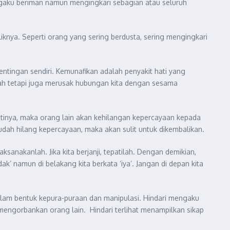
ngaku beriman namun mengingkari sebagian atau seluruh
knya. Seperti orang yang sering berdusta, sering mengingkari
ntingan sendiri. Kemunafikan adalah penyakit hati yang
ah tetapi juga merusak hubungan kita dengan sesama
epatinya, maka orang lain akan kehilangan kepercayaan kepada
sudah hilang kepercayaan, maka akan sulit untuk dikembalikan.
sanakanlah. Jika kita berjanji, tepatilah. Dengan demikian,
k’ namun di belakang kita berkata ‘iya’. Jangan di depan kita
l dalam bentuk kepura-puraan dan manipulasi. Hindari mengaku
 mengorbankan orang lain. Hindari terlihat menampilkan sikap