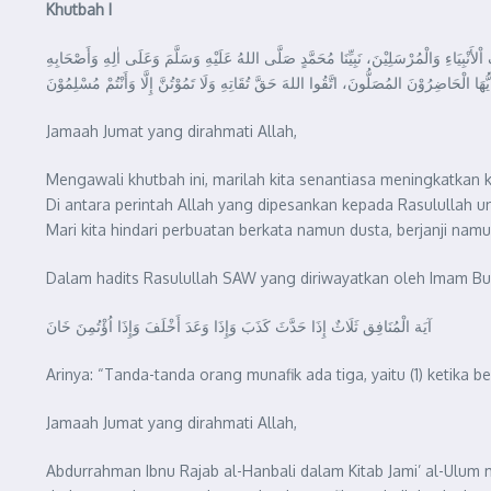
Khutbah I
نْبِيَاءِ وَالْمُرْسَلِيْنَ، نَبِيِّنَا مُحَمَّدٍ صَلَّى اللهُ عَلَيْهِ وَسَلَّمَ وَعَلَى اٰلِهِ وَأَصْحَابِهِ
 أَيُّهَا الْحَاضِرُوْنَ المُصَلُّونَ، اتَّقُوا اللهَ حَقَّ تُقَاتِهِ وَلَا تَمُوْتُنَّ إِلَّا وَأَنْتُمْ مُسْلِمُوْنَ
Jamaah Jumat yang dirahmati Allah,
Mengawali khutbah ini, marilah kita senantiasa meningkatkan
Di antara perintah Allah yang dipesankan kepada Rasulullah unt
Mari kita hindari perbuatan berkata namun dusta, berjanji nam
Dalam hadits Rasulullah SAW yang diriwayatkan oleh Imam Buk
آيَة الْمُنَافِق ثَلَاثٌ إِذَا حَدَّثَ كَذَبَ وَإِذَا وَعَدَ أَخْلَفَ وَإِذَا اُؤْتُمِنَ خَانَ
Arinya: “Tanda-tanda orang munafik ada tiga, yaitu (1) ketika berb
Jamaah Jumat yang dirahmati Allah,
Abdurrahman Ibnu Rajab al-Hanbali dalam Kitab Jami’ al-Ulum