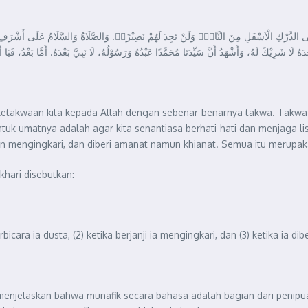
َ فِى الدَّرْكِ الْاَسْفَلِ مِنَ النَّارِۚ وَلَنْ تَجِدَ لَهُمْ نَصِيْرًاۙ. وَالصَّلَاةُ وَالسَّلَامُ عَلَى أَشْرَفِ اْلأَ
َحْدَهُ لَا شَرِيْكَ لَهُ، وَأَشْهَدُ أَنَّ سَيِّدَنَا مُحَمَّدًا عَبْدُهُ وَرَسُوْلُهُ، لَا نَبِيَّ بَعْدَهُ. أَمَّا بَعْدُ، فَيَا
 ketakwaan kita kepada Allah dengan sebenar-benarnya takwa. Takwa
uk umatnya adalah agar kita senantiasa berhati-hati dan menjaga lisan 
un mengingkari, dan diberi amanat namun khianat. Semua itu merupaka
hari disebutkan:
icara ia dusta, (2) ketika berjanji ia mengingkari, dan (3) ketika ia dib
 menjelaskan bahwa munafik secara bahasa adalah bagian dari penipu