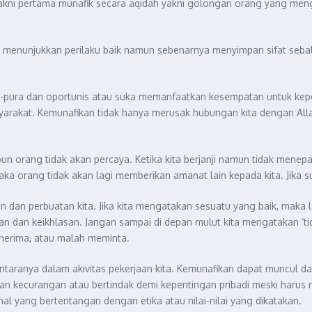
 yakni pertama munafik secara aqidah yakni golongan orang yang me
 menunjukkan perilaku baik namun sebenarnya menyimpan sifat sebali
ura-pura dan oportunis atau suka memanfaatkan kesempatan untuk kepe
yarakat. Kemunafikan tidak hanya merusak hubungan kita dengan All
ur pun orang tidak akan percaya. Ketika kita berjanji namun tidak men
aka orang tidak akan lagi memberikan amanat lain kepada kita. Jika 
dan perbuatan kita. Jika kita mengatakan sesuatu yang baik, maka lak
n dan keikhlasan. Jangan sampai di depan mulut kita mengatakan ‘tida
nerima, atau malah meminta.
 di antaranya dalam akivitas pekerjaan kita. Kemunafikan dapat muncu
kan kecurangan atau bertindak demi kepentingan pribadi meski harus
al yang bertentangan dengan etika atau nilai-nilai yang dikatakan.