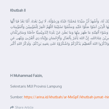
Khutbah II
هُ، وَأَشْهَدُ أَنَّ سَيِّدَنَا مُحَمَّدًا عَبْدُهُ وَرَسُوْلُهُ، لَا نَبِيَّ بَعْدَهُ. أَمَّا بَعْدُ فَيَا أَيُّهَا
َذِيْنَ آمَنُوْا صَلُّوْا عَلَيْهِ وَسَلِّمُوْا تَسْلِيْمًا اَللّٰهُمَّ اغْفِرْ لِلْمُؤْمِنِيْنَ وَاْلمُؤْمِنَاتِ
نَ وَسُوْءَ اْلفِتْنَةِ مَا ظَهَرَ مِنْهَا وَمَا بَطَنَ عَنْ بَلَدِنَا اِنْدُونِيْسِيَّا خآصَّةً وَسَائِرِبُلْدَانِ
َاسِرِيْنَ عِبَادَاللهِ، إِنَّ اللهَ يَأْمُرُ بِاْلعَدْلِ وَاْلإِحْسَانِ وَإِيْتآءِ ذِي اْلقُرْبىَ وَيَنْهَى عَنِ
 وَاذْكُرُوا اللهَ اْلعَظِيْمَ يَذْكُرْكُمْ وَاشْكُرُوْهُ عَلىَ نِعَمِهِ يَزِدْكُمْ، وَلَذِكْرُ اللهِ أَكْبَر
H Muhammad Faizin,
Sekretaris MUI Provinsi Lampung
Sumber:
https://arina.id/khutbah/ar-MxGpF/khutbah-jumat–hi
Share Article