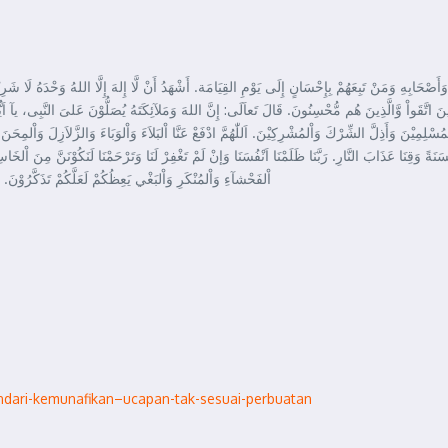
َصْحَابِهِ وَمَنْ تَبِعَهُمْ بِإِحْسَانٍ إِلَى يَوْمِ القِيَامَة. أَشْهَدُ أَنْ لَّا إِلهَ إِلَّا اللهُ وَحْدَهُ لَا شَرِيْكَ لَ
ّقَواْ وَّالَّذِينَ هُم مُّحْسِنُونَ. قَالَ تَعاَلَى: إِنَّ اللهَ وَمَلآئِكَتَهُ يُصَلُّوْنَ عَلىَ النَّبِى، يآ اَيُّهَا الّ
لمُسْلِمِيْنَ وَأَذِلَّ الشِّرْكَ وَاْلمُشْرِكِيْنَ. اَللّٰهُمَّ ادْفَعْ عَنَّا اْلبَلاَءَ وَاْلوَبَاءَ وَالزَّلاَزِلَ وَاْلمِحَ
نَةً وَقِنَا عَذَابَ النَّارِ. رَبَّنَا ظَلَمْنَا اَنْفُسَنَا وَإنْ لَمْ تَغْفِرْ لَنَا وَتَرْحَمْنَا لَنَكُوْنَنَّ مِنَ اْلخ
اْلفَحْشآءِ وَاْلمُنْكَرِ وَاْلبَغْي يَعِظُكُمْ لَعَلَّكُمْ تَذَكَّرُوْنَ.
ndari-kemunafikan–ucapan-tak-sesuai-perbuatan