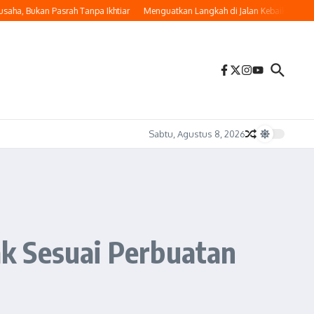
, Bukan Pasrah Tanpa Ikhtiar
Menguatkan Langkah di Jalan Kebaikan
Memakn
Sabtu, Agustus 8, 2026
k Sesuai Perbuatan