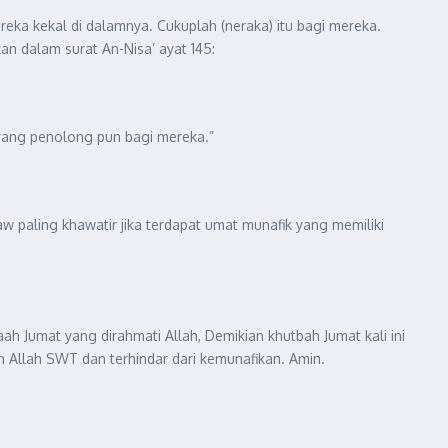
eka kekal di dalamnya. Cukuplah (neraka) itu bagi mereka.
n dalam surat An-Nisa’ ayat 145:
orang penolong pun bagi mereka.”
w paling khawatir jika terdapat umat munafik yang memiliki
h Jumat yang dirahmati Allah, Demikian khutbah Jumat kali ini
h Allah SWT dan terhindar dari kemunafikan. Amin.