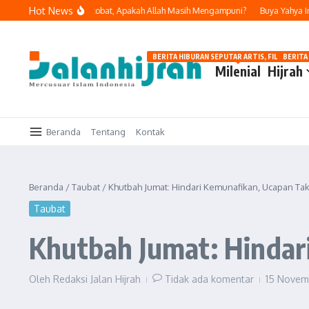
Lewati ke konten
Hot News
kukan Dosa dan Bertobat, Apakah Allah Masih Mengampuni?
Buya Yahya Ingatk
BERITA HIBURAN SEPUTAR ARTIS, FILM, DAN G
BERITA
Milenial
Hijrah
Beranda
Tentang
Kontak
Beranda
/
Taubat
/
Khutbah Jumat: Hindari Kemunafikan, Ucapan Ta
Taubat
Khutbah Jumat: Hindar
Oleh
Redaksi Jalan Hijrah
Tidak ada komentar
15 Novem