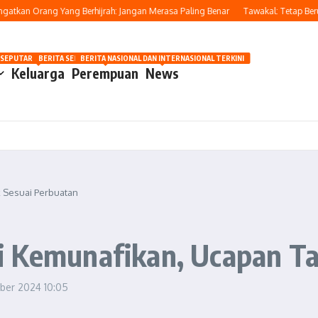
an Orang Yang Berhijrah: Jangan Merasa Paling Benar
Tawakal: Tetap Berusaha
OSIP
 SEPUTAR OTOMOTIF HARI INI
BERITA SEPUTAR KECANTIKAN WANITA
BERITA NASIONAL DAN INTERNASIONAL TERKINI
Keluarga
Perempuan
News
k Sesuai Perbuatan
i Kemunafikan, Ucapan Ta
ber 2024
10:05