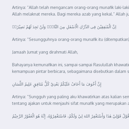
Artinya: “Allah telah mengancam orang-orang munafik laki-lak
Allah melaknat mereka. Bagi mereka azab yang kekal.” Allah j
اِنَّ الْمُنٰفِقِيْنَ فِى الدَّرْكِ الْاَسْفَلِ مِنَ النَّارِۚ وَلَنْ تَجِدَ لَهُمْ نَصِيْرًاۙ
Artinya: “Sesungguhnya orang-orang munafik itu (ditempatkan
Jamaah Jumat yang dirahmati Allah,
Bahayanya kemunafikan ini, sampai-sampai Rasulullah khawatir
kemampuan pintar berbicara, sebagaimana disebutkan dalam s
إِنَّ أَخْوَفَ مَا أَخَافُ عَلَيْكُمْ بَعْدِيْ كُلُّ مُنَافِقٍ عَلِيمُ اللِّسَانِ
Artinya: “Sungguh yang paling aku khawatirkan atas kalian se
tentang ajakan untuk menjauhi sifat munafik yang merupakan a
قُوْلُ قَوْلِيْ هٰذَا وَأَسْتَغْفِرُ اللهَ لِيْ وَلَكُمْ، فَاسْتَغْفِرُوْهُ، إِنَّهُ هُوَ الْغَفُوْرُ الرَّحِيْمُ