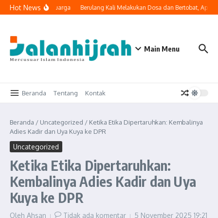
Lewati ke konten
Hot News
 Masuk ke Ruang Keluarga
Berulang Kali Melakukan Dosa dan Bertobat, Apaka
Main Menu
Beranda
Tentang
Kontak
Beranda
/
Uncategorized
/
Ketika Etika Dipertaruhkan: Kembalinya
Adies Kadir dan Uya Kuya ke DPR
Uncategorized
Ketika Etika Dipertaruhkan:
Kembalinya Adies Kadir dan Uya
Kuya ke DPR
Oleh
Ahsan
Tidak ada komentar
5 November 2025
19:21