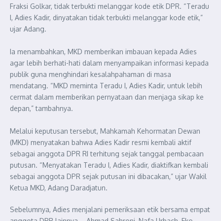
Fraksi Golkar, tidak terbukti melanggar kode etik DPR. “Teradu
I, Adies Kadir, dinyatakan tidak terbukti melanggar kode etik,”
ujar Adang.
Ia menambahkan, MKD memberikan imbauan kepada Adies
agar lebih berhati-hati dalam menyampaikan informasi kepada
publik guna menghindari kesalahpahaman di masa
mendatang. “MKD meminta Teradu I, Adies Kadir, untuk lebih
cermat dalam memberikan pernyataan dan menjaga sikap ke
depan,” tambahnya.
Melalui keputusan tersebut, Mahkamah Kehormatan Dewan
(MKD) menyatakan bahwa Adies Kadir resmi kembali aktif
sebagai anggota DPR RI terhitung sejak tanggal pembacaan
putusan. “Menyatakan Teradu I, Adies Kadir, diaktifkan kembali
sebagai anggota DPR sejak putusan ini dibacakan,” ujar Wakil
Ketua MKD, Adang Daradjatun.
Sebelumnya, Adies menjalani pemeriksaan etik bersama empat
anggota DPR lainnya—Ahmad Sahroni, Nafa Urbach, Eko