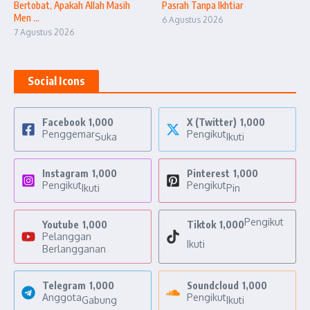
Bertobat, Apakah Allah Masih
Pasrah Tanpa Ikhtiar
Men ...
6 Agustus 2026
7 Agustus 2026
Social Icons
Facebook
1,000
X (Twitter)
1,000
Penggemar
Pengikut
Suka
Ikuti
Instagram
1,000
Pinterest
1,000
Pengikut
Pengikut
Ikuti
Pin
Pengikut
Youtube
1,000
Tiktok
1,000
Pelanggan
Ikuti
Berlangganan
Telegram
1,000
Soundcloud
1,000
Anggota
Pengikut
Gabung
Ikuti