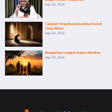
Agu 06, 2026
Tawakal: Tetap Berusaha, Bukan Pasrah
Tanpa Ikhtiar
Agu 06, 2026
Menguatkan Langkah di Jalan Kebaikan
Agu 05, 2026