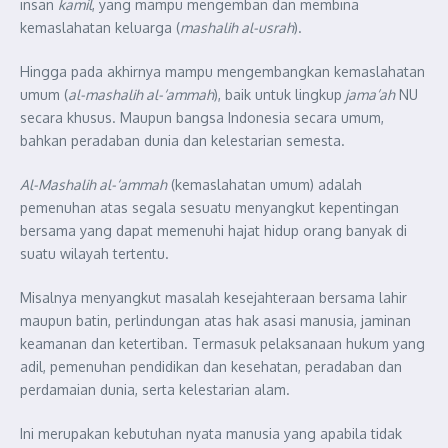
insan
kamil
, yang mampu mengemban dan membina
kemaslahatan keluarga (
mashalih al-usrah
).
Hingga pada akhirnya mampu mengembangkan kemaslahatan
umum (
al-mashalih al-‘ammah
), baik untuk lingkup
jama’ah
NU
secara khusus. Maupun bangsa Indonesia secara umum,
bahkan peradaban dunia dan kelestarian semesta.
Al-Mashalih al-‘ammah
(kemaslahatan umum) adalah
pemenuhan atas segala sesuatu menyangkut kepentingan
bersama yang dapat memenuhi hajat hidup orang banyak di
suatu wilayah tertentu.
Misalnya menyangkut masalah kesejahteraan bersama lahir
maupun batin, perlindungan atas hak asasi manusia, jaminan
keamanan dan ketertiban. Termasuk pelaksanaan hukum yang
adil, pemenuhan pendidikan dan kesehatan, peradaban dan
perdamaian dunia, serta kelestarian alam.
Ini merupakan kebutuhan nyata manusia yang apabila tidak