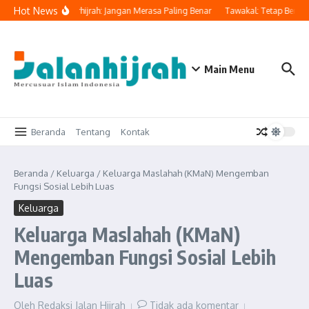
Lewati ke konten
Hot News
kan Orang Yang Berhijrah: Jangan Merasa Paling Benar
Tawakal: Tetap Berusah
Main Menu
Beranda
Tentang
Kontak
Beranda
/
Keluarga
/
Keluarga Maslahah (KMaN) Mengemban
Fungsi Sosial Lebih Luas
Keluarga
Keluarga Maslahah (KMaN)
Mengemban Fungsi Sosial Lebih
Luas
Oleh
Redaksi Jalan Hijrah
Tidak ada komentar