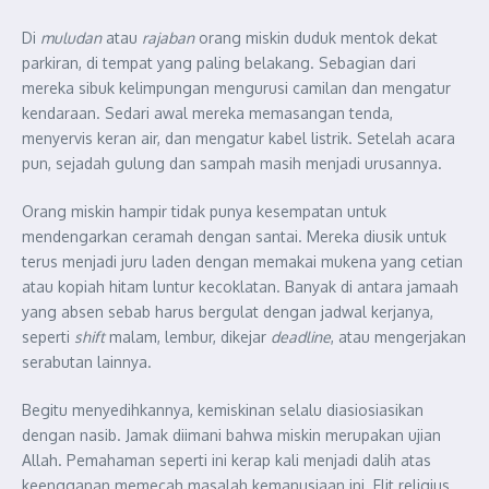
Di
muludan
atau
rajaban
orang miskin duduk mentok dekat
parkiran, di tempat yang paling belakang. Sebagian dari
mereka sibuk kelimpungan mengurusi camilan dan mengatur
kendaraan. Sedari awal mereka memasangan tenda,
menyervis keran air, dan mengatur kabel listrik. Setelah acara
pun, sejadah gulung dan sampah masih menjadi urusannya.
Orang miskin hampir tidak punya kesempatan untuk
mendengarkan ceramah dengan santai. Mereka diusik untuk
terus menjadi juru laden dengan memakai mukena yang cetian
atau kopiah hitam luntur kecoklatan. Banyak di antara jamaah
yang absen sebab harus bergulat dengan jadwal kerjanya,
seperti
shift
malam, lembur, dikejar
deadline
, atau mengerjakan
serabutan lainnya.
Begitu menyedihkannya, kemiskinan selalu diasiosiasikan
dengan nasib. Jamak diimani bahwa miskin merupakan ujian
Allah. Pemahaman seperti ini kerap kali menjadi dalih atas
keengganan memecah masalah kemanusiaan ini. Elit religius