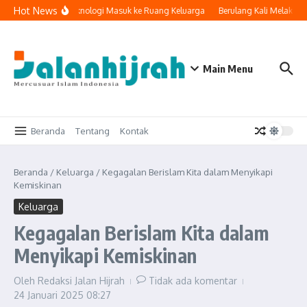
Lewati ke konten
Hot News
Ketika Teknologi Masuk ke Ruang Keluarga
Berulang Kali Melakuka
Main Menu
Beranda
Tentang
Kontak
Beranda
/
Keluarga
/
Kegagalan Berislam Kita dalam Menyikapi
Kemiskinan
Keluarga
Kegagalan Berislam Kita dalam
Menyikapi Kemiskinan
Oleh
Redaksi Jalan Hijrah
Tidak ada komentar
24 Januari 2025
08:27