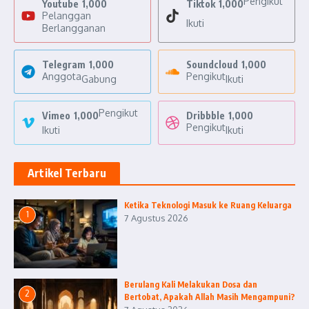
Pengikut
Youtube
1,000
Tiktok
1,000
Pelanggan
Ikuti
Berlangganan
Telegram
1,000
Soundcloud
1,000
Anggota
Pengikut
Gabung
Ikuti
Pengikut
Vimeo
1,000
Dribbble
1,000
Pengikut
Ikuti
Ikuti
Artikel Terbaru
Ketika Teknologi Masuk ke Ruang Keluarga
1
7 Agustus 2026
Berulang Kali Melakukan Dosa dan
2
Bertobat, Apakah Allah Masih Mengampuni?