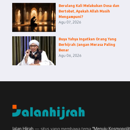
Berulang Kali Melakukan Dosa dan
Bertobat, Apakah Allah Masih
Mengampuni?
Agu 07, 2026
Buya Yahya Ingatkan Orang Yang
Berhijrah: Jangan Merasa Paling
Benar
Agu 06, 2026
Jalan Hijrah
— situs yang membawa tema
"Menuju Kosmopolit