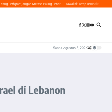
 Berhijrah: Jangan Merasa Paling Benar
Tawakal: Tetap Berusaha, Bukan Pasrah
Sabtu, Agustus 8, 2026
rael di Lebanon