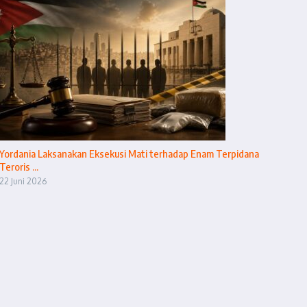
Yordania Laksanakan Eksekusi Mati terhadap Enam Terpidana
Teroris ...
22 Juni 2026