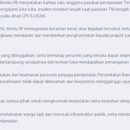
a (Kemlu RI) menyatakan bahwa satu anggota pasukan perdamaian Tent
mengalami luka-luka. Insiden tersebut terjadi saat pasukan TNI tenga
n, pada Ahad (29/3/2026).
6), Kemlu RI menegaskan kecaman keras atas kejadian tersebut sert
ngkawa mendalam dan memberikan penghormatan kepada prajurit yan
g ditinggalkan, serta berharap personel yang terluka dapat segera
berlangsung secepatnya dan korban luka mendapatkan penanganan me
matan dan keamanan personel penjaga perdamaian Perserikatan Bang
eacekeeper tidak dapat dibenarkan dan berpotensi mengganggu upay
au semua pihak untuk menghormati kedaulatan serta keutuhan wila
elamatan warga sipil dan merusak infrastruktur publik, serta men
erdamaian.