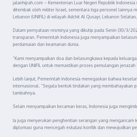
jalanhijrah.com – Kementerian Luar Negeri Republik Indonesi
ditembak oleh militer Israel, sementara tiga personel lainnya 
Lebanon (UNIFIL) di wilayah Adchit Al Qusayr, Lebanon Selata
Dalam pernyataan resminya yang dikutip pada Senin (30/3/202
transparan. Pemerintah Indonesia juga menyampaikan belasu
perdamaian dan keamanan dunia.
“Kami menyampaikan doa dan belasungkawa kepada keluarga yan
dengan UNIFIL untuk memastikan proses pemulangan jenazah 
Lebih lanjut, Pemerintah Indonesia menegaskan bahwa kesela
internasional. “Segala bentuk tindakan yang membahayakan p
tambahnya.
Selain menyampaikan kecaman keras, Indonesia juga mengimb
Ia juga menyerukan penghentian serangan yang mengancam kes
diplomasi guna mencegah eskalasi konflik dan mewujudkan p