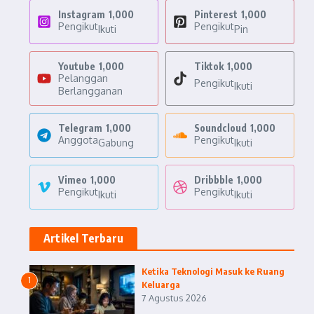
Instagram
1,000
Pinterest
1,000
Pengikut
Pengikut
Ikuti
Pin
Youtube
1,000
Tiktok
1,000
Pelanggan
Pengikut
Ikuti
Berlangganan
Telegram
1,000
Soundcloud
1,000
Anggota
Pengikut
Gabung
Ikuti
Vimeo
1,000
Dribbble
1,000
Pengikut
Pengikut
Ikuti
Ikuti
Artikel Terbaru
Ketika Teknologi Masuk ke Ruang
1
Keluarga
7 Agustus 2026