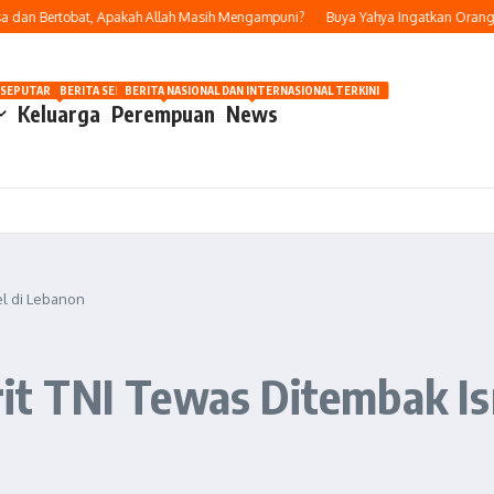
n Bertobat, Apakah Allah Masih Mengampuni?
Buya Yahya Ingatkan Orang Yang
OSIP
 SEPUTAR OTOMOTIF HARI INI
BERITA SEPUTAR KECANTIKAN WANITA
BERITA NASIONAL DAN INTERNASIONAL TERKINI
Keluarga
Perempuan
News
el di Lebanon
urit TNI Tewas Ditembak Is