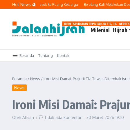
Lewati ke konten
Hot News
Ketika Teknologi Masuk ke Ruang Keluarga
Berulang Kali Melakukan Dosa da
BERITA HIBURAN SEPUTAR ARTIS, FILM, DAN G
BERITA
Milenial
Hijrah
Beranda
Tentang
Kontak
Beranda
/
News
/
Ironi Misi Damai: Prajurit TNI Tewas Ditembak Isra
News
Ironi Misi Damai: Praj
Oleh
Ahsan
Tidak ada komentar
30 Maret 2026
19:10