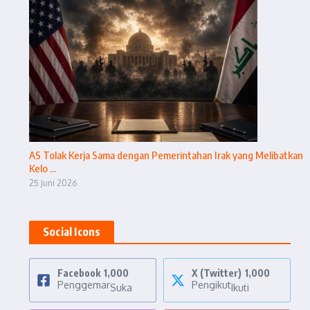
AS Tolak Kerja Sama dengan Pemerintahan Irak yang Melibatkan
Kelo ...
25 Juni 2026
Social Icons
Facebook
1,000
X (Twitter)
1,000
Penggemar
Pengikut
Suka
Ikuti