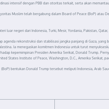
rdinasi intensif dengan PBB dan otoritas terkait, serta akan memant
oritas Muslim telah bergabung dalam Board of Peace (BoP) atau De
 luar negeri dari Indonesia, Turki, Mesir, Yordania, Pakistan, Qatar,
agenda rekonstruksi dan stabilisasi jangka panjang di Gaza, yang 
lestina. Ia menegaskan komitmen Indonesia untuk turut menyuksesk
hadap kepemimpinan Presiden Amerika Serikat, Donald Trump. Pern
ed States Institute of Peace, Washington, D.C., Amerika Serikat, pa
P) bentukan Donald Trump tersebut meliputi Indonesia, Arab Saudi, Me