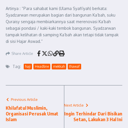
Artinya : “Para sahabat kami (Ulama Syafi’iyah) berkata:
Syadzarwan merupakan bagian dari bangunan Ka’bah, suku
Quraisy sengaja membiarkannya saat merenovasi Ka’bah
sebagai pondasi / kaki-kaki tembok bangunan. Syadzarwan
tampak kelihatan di samping Ka’bah akan tetapi tidak tampak
di sisi Hajar Aswad.”
Share Article
Tag:
haji
Headline
mekkah
thawaf
Previous Article
Next Article
Khilafatul Muslimin,
Organisasi Perusak Umat
Ingin Terhindar Dari Bisikan
Islam
Setan, Lakukan 3 Hal Ini