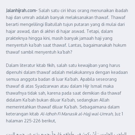
Jalanhijrah.com-
Salah satu ciri khas orang menunaikan ibadah
haji dan umrah adalah banyak melaksanakan ‎thawaf. Thawaf
berarti mengelilingi Baitullah tujun putaran yang di mulai dari
hajar aswad, ‎dan di akhiri di hajar aswad. Tetapi, dalam
prakteknya hingga kini, masih banyak jamaah haji yang
menyentuh ka’bah saat thawaf. Lantas, bagaimanakah hukum
thawaf sambil menyentuh ka’bah?
Dalam literatur kitab fikih, salah satu kewajiban yang harus
dipenuhi dalam thawaf adalah melakukannya dengan keadaan
semua anggota badan di luar Ka’bah. Apabila seseorang
thawaf di atas Syadzarwan atau dalam Hijr Ismail maka
thawafnya tidak sah, karena pada saat demikian dia thawaf
didalam Ka’bah bukan diluar Ka’bah, sedangkan Allah
memerintahkan thawaf diluar Ka’bah. Sebagaimana dalam
keterangan kitab
Al-Idhoh Fi Manasik al-Hajj wal-Umrah
, Juz 1
halaman 225-226 berikut,
الواجب الخامس: أنْ يكونَ في طَوَافِهِ خَارجاً بجميع بدَنِهِ عن جميعِ البيت