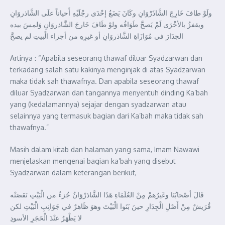
ولَوْ طافَ خَارِجَ الشَّاذَرْوَانِ وكَانَ يَضَعُ إحْدَى رجْلَيْهِ أَحياناً علَى الشَّاذروَانِ
ويقفزُ بالأخْرَى لَمْ يَصحَّ طَوَافُه ولوْ طَافَ خَارجَ الشَّاذروَانِ وَلمسَ بيده
الجدَارَ في مُوَازَاةِ الشَّاذروَانِ أو غيرِهِ من أجزاء الْبيتِ لم يصحَّ
Artinya : “Apabila seseorang thawaf diluar Syadzarwan dan
terkadang salah satu kakinya menginjak di atas Syadzarwan
maka tidak sah thawafnya. Dan apabila seseorang thawaf
diluar Syadzarwan dan tangannya menyentuh dinding Ka’bah
yang (kedalamannya) sejajar dengan syadzarwan atau
selainnya yang termasuk bagian dari Ka’bah maka tidak sah
thawafnya.”
Masih dalam kitab dan halaman yang sama, Imam Nawawi
menjelaskan mengenai bagian ka’bah yang disebut
Syadzarwan dalam keterangan berikut,
قَالَ أصْحابُنَا وغَيرُهمْ مِنْ العُلَمَاءِ هَذَا الشَّاذرْوَانُ جُزءٌ من الْبَيْتِ نَقصَتْه
قُرَيشٌ مِنْ أَصْلِ الْجِدَارِ حينَ بَنَوا الْبَيْتَ وهوَ ظَاهرٌ في جَوَانِبِ الْبَيْتِ لكن
لا يَظْهَرُ عنْدَ الْحَجَرِ الأسودِ