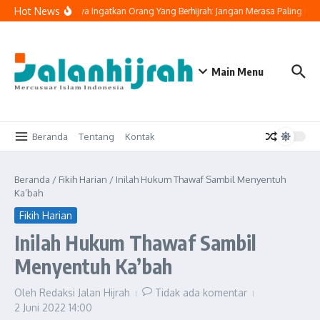
Lewati ke konten
Hot News
Buya Yahya Ingatkan Orang Yang Berhijrah: Jangan Merasa Paling Bena
Main Menu
Beranda
Tentang
Kontak
Beranda
/
Fikih Harian
/
Inilah Hukum Thawaf Sambil Menyentuh
Ka’bah
Fikih Harian
Inilah Hukum Thawaf Sambil
Menyentuh Ka’bah
Oleh
Redaksi Jalan Hijrah
Tidak ada komentar
2 Juni 2022
14:00