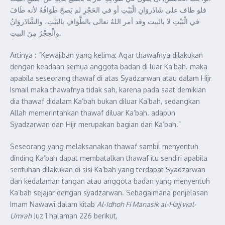
فلو طاف على شَاذَروَانِ الْبَيْتِ أو في الحَجْرِ لم يَصحّ طَوَافُهُ لأنه طَافَ
في الْبَيْتِ لا بالبيت وقد أمر اللهُ تعالى بالطَّوَافِ بالبَيْتِ، والشَّاذَروَانُ
والْحِجْرُ مِنَ البيتِ.
Artinya : “Kewajiban yang kelima: Agar thawafnya dilakukan
dengan keadaan semua anggota badan di luar Ka’bah. maka
apabila seseorang thawaf di atas Syadzarwan atau dalam Hijr
Ismail maka thawafnya tidak sah, karena pada saat demikian
dia thawaf didalam Ka’bah bukan diluar Ka’bah, sedangkan
Allah memerintahkan thawaf diluar Ka’bah. adapun
Syadzarwan dan Hijr merupakan bagian dari Ka’bah.”
Seseorang yang melaksanakan thawaf sambil menyentuh
dinding Ka’bah dapat membatalkan thawaf itu sendiri apabila
sentuhan dilakukan di sisi Ka’bah yang terdapat Syadzarwan
dan kedalaman tangan atau anggota badan yang menyentuh
Ka’bah sejajar dengan syadzarwan. Sebagaimana penjelasan
Imam Nawawi dalam kitab
Al-Idhoh Fi Manasik al-Hajj wal-
Umrah
Juz 1 halaman 226 berikut,