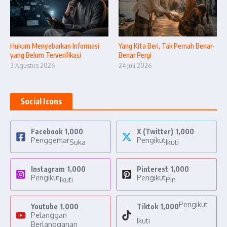
Hukum Menyebarkan Informasi
Yang Kita Beri, Tak Pernah Benar-
yang Belum Terverifikasi
Benar Pergi
3 Agustus 2026
24 Juli 2026
Social Icons
Facebook
1,000
X (Twitter)
1,000
Penggemar
Pengikut
Suka
Ikuti
Instagram
1,000
Pinterest
1,000
Pengikut
Pengikut
Ikuti
Pin
Pengikut
Youtube
1,000
Tiktok
1,000
Pelanggan
Ikuti
Berlangganan