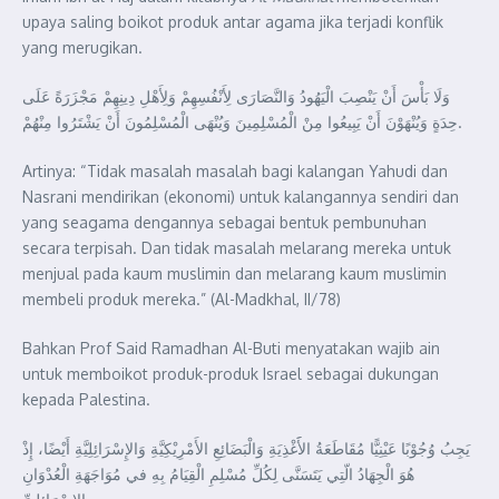
upaya saling boikot produk antar agama jika terjadi konflik
yang merugikan.
وَلَا بَأْسَ أَنْ يَنْصِبَ الْيَهُودُ وَالنَّصَارَى لِأَنْفُسِهِمْ وَلِأَهْلِ دِينِهِمْ مَجْزَرَةً عَلَى
حِدَةٍ وَيُنْهَوْنَ أَنْ يَبِيعُوا مِنْ الْمُسْلِمِينَ وَيُنْهَى الْمُسْلِمُونَ أَنْ يَشْتَرُوا مِنْهُمْ.
Artinya: “Tidak masalah masalah bagi kalangan Yahudi dan
Nasrani mendirikan (ekonomi) untuk kalangannya sendiri dan
yang seagama dengannya sebagai bentuk pembunuhan
secara terpisah. Dan tidak masalah melarang mereka untuk
menjual pada kaum muslimin dan melarang kaum muslimin
membeli produk mereka.” (Al-Madkhal, II/78)
Bahkan Prof Said Ramadhan Al-Buti menyatakan wajib ain
untuk memboikot produk-produk Israel sebagai dukungan
kepada Palestina.
يَجِبُ وُجُوْبًا عَيْنِيًّا مُقَاطَعَةُ الأََغْذِيَةِ وَالْبَضَائِعِ الأَمْرِيْكِيَّةِ وَالإِسْرَائِلِيَّةِ أَيْضًا، إِذْ
هُوَ الْجِهَادُ الّتِي يَتَسَنَّى لِكُلِّ مُسْلِمِ الْقِيَامُ بِهِ في مُوَاجَهَةِ الْعُدْوَانِ