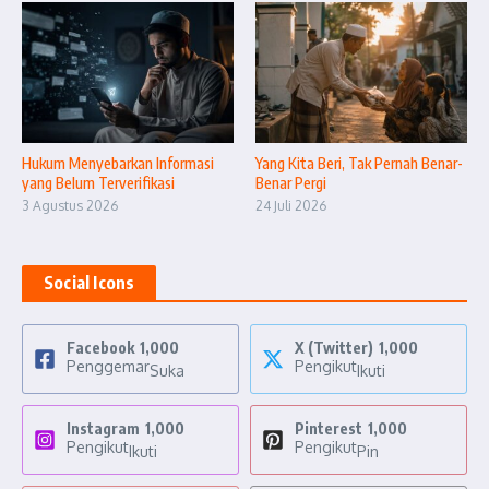
Hukum Menyebarkan Informasi
Yang Kita Beri, Tak Pernah Benar-
yang Belum Terverifikasi
Benar Pergi
3 Agustus 2026
24 Juli 2026
Social Icons
Facebook
1,000
X (Twitter)
1,000
Penggemar
Pengikut
Suka
Ikuti
Instagram
1,000
Pinterest
1,000
Pengikut
Pengikut
Ikuti
Pin