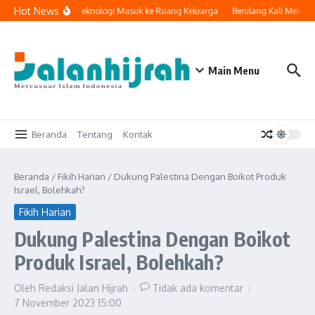
Lewati ke konten
Hot News
Ketika Teknologi Masuk ke Ruang Keluarga
Berulang Kali Melaku
Main Menu
Beranda
Tentang
Kontak
Beranda
/
Fikih Harian
/
Dukung Palestina Dengan Boikot Produk
Israel, Bolehkah?
Fikih Harian
Dukung Palestina Dengan Boikot
Produk Israel, Bolehkah?
Oleh
Redaksi Jalan Hijrah
Tidak ada komentar
7 November 2023
15:00