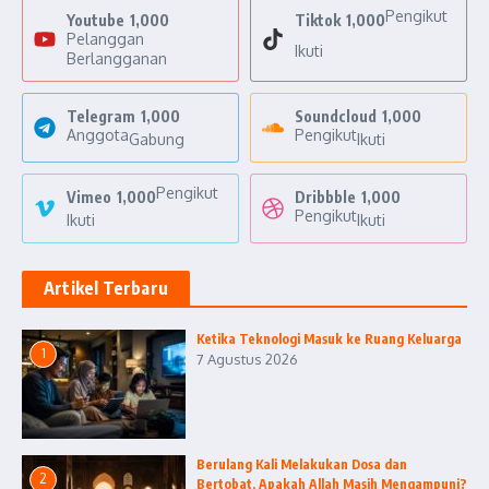
Pengikut
Youtube
1,000
Tiktok
1,000
Pelanggan
Ikuti
Berlangganan
Telegram
1,000
Soundcloud
1,000
Anggota
Pengikut
Gabung
Ikuti
Pengikut
Vimeo
1,000
Dribbble
1,000
Pengikut
Ikuti
Ikuti
Artikel Terbaru
Ketika Teknologi Masuk ke Ruang Keluarga
1
7 Agustus 2026
Berulang Kali Melakukan Dosa dan
2
Bertobat, Apakah Allah Masih Mengampuni?