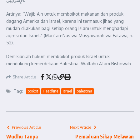
الإِسْرَائِلِيِّ.
Artinya: “Wajib Ain untuk memboikot makanan dan produk
dagang Amerika dan Israel, karena ini termasuk jihad yang
mudah dilakukan bagi setiap orang Islam untuk menghadapi
agresi dari Israel.” (Man’ an-Nas wa Musyawarah wa Fatawa, h.
52).
Demikianlah hukum memboikot produk Israel untuk
mendukung kemerdekaan Palestina. Wallahu A’lam Bishowab.
Share Article
Tag:
boikot
Headline
israel
palestina
Previous Article
Next Article
Wudhu Tanpa
Pemaduan Sikap Melawan