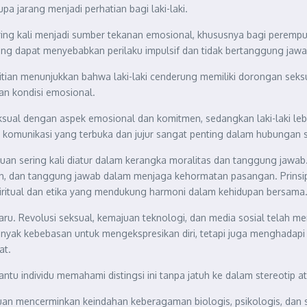
a jarang menjadi perhatian bagi laki-laki.
ring kali menjadi sumber tekanan emosional, khususnya bagi perempuan
ang dapat menyebabkan perilaku impulsif dan tidak bertanggung jawa
litian menunjukkan bahwa laki-laki cenderung memiliki dorongan sek
dan kondisi emosional.
ksual dengan aspek emosional dan komitmen, sedangkan laki-laki le
omunikasi yang terbuka dan jujur sangat penting dalam hubungan s
mpuan sering kali diatur dalam kerangka moralitas dan tanggung jawab
h, dan tanggung jawab dalam menjaga kehormatan pasangan. Prinsip-
i spiritual dan etika yang mendukung harmoni dalam kehidupan bersama
aru. Revolusi seksual, kemajuan teknologi, dan media sosial tela
 banyak kebebasan untuk mengekspresikan diri, tetapi juga menghadapi 
at.
tu individu memahami distingsi ini tanpa jatuh ke dalam stereotip at
empuan mencerminkan keindahan keberagaman biologis, psikologis, da