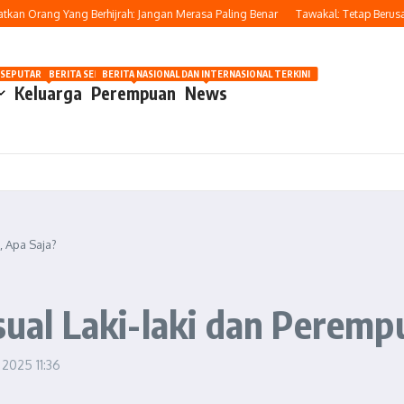
 Orang Yang Berhijrah: Jangan Merasa Paling Benar
Tawakal: Tetap Berusaha, 
OSIP
 SEPUTAR OTOMOTIF HARI INI
BERITA SEPUTAR KECANTIKAN WANITA
BERITA NASIONAL DAN INTERNASIONAL TERKINI
Keluarga
Perempuan
News
, Apa Saja?
ksual Laki-laki dan Peremp
i 2025
11:36