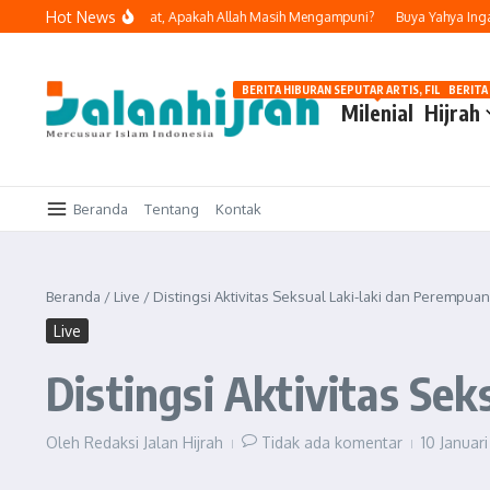
Lewati ke konten
Hot News
ukan Dosa dan Bertobat, Apakah Allah Masih Mengampuni?
Buya Yahya Ingatkan
BERITA HIBURAN SEPUTAR ARTIS, FILM, DAN G
BERITA
Milenial
Hijrah
Beranda
Tentang
Kontak
Beranda
/
Live
/
Distingsi Aktivitas Seksual Laki-laki dan Perempuan
Live
Distingsi Aktivitas Se
Oleh
Redaksi Jalan Hijrah
Tidak ada komentar
10 Januar