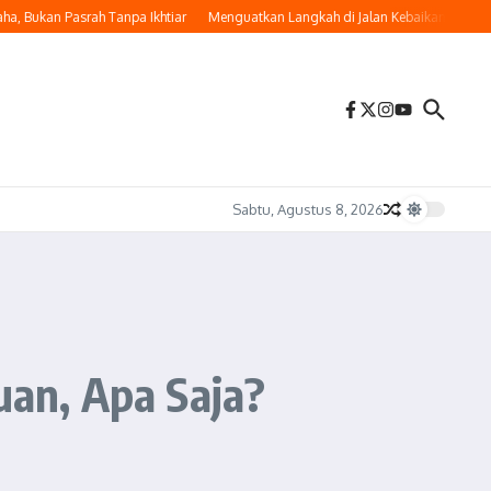
Bukan Pasrah Tanpa Ikhtiar
Menguatkan Langkah di Jalan Kebaikan
Memakna
Sabtu, Agustus 8, 2026
uan, Apa Saja?