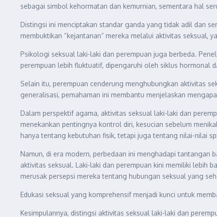
sebagai simbol kehormatan dan kemurnian, sementara hal serup
Distingsi ini menciptakan standar ganda yang tidak adil dan se
membuktikan “kejantanan” mereka melalui aktivitas seksual, y
Psikologi seksual laki-laki dan perempuan juga berbeda. Pene
perempuan lebih fluktuatif, dipengaruhi oleh siklus hormonal 
Selain itu, perempuan cenderung menghubungkan aktivitas se
generalisasi, pemahaman ini membantu menjelaskan mengapa k
Dalam perspektif agama, aktivitas seksual laki-laki dan pere
menekankan pentingnya kontrol diri, kesucian sebelum menika
hanya tentang kebutuhan fisik, tetapi juga tentang nilai-nila
Namun, di era modern, perbedaan ini menghadapi tantangan b
aktivitas seksual. Laki-laki dan perempuan kini memiliki lebih
merusak persepsi mereka tentang hubungan seksual yang seh
Edukasi seksual yang komprehensif menjadi kunci untuk memban
Kesimpulannya, distingsi aktivitas seksual laki-laki dan per