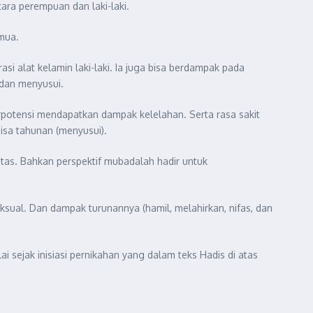
ara perempuan dan laki-laki.
emua.
si alat kelamin laki-laki. Ia juga bisa berdampak pada
 dan menyusui.
erpotensi mendapatkan dampak kelelahan. Serta rasa sakit
bisa tahunan (menyusui).
atas. Bahkan perspektif mubadalah hadir untuk
eksual. Dan dampak turunannya (hamil, melahirkan, nifas, dan
 sejak inisiasi pernikahan yang dalam teks Hadis di atas