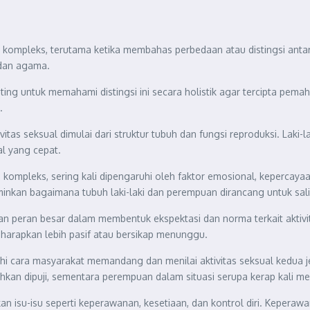
ang kompleks, terutama ketika membahas perbedaan atau distingsi anta
, dan agama.
enting untuk memahami distingsi ini secara holistik agar tercipta p
.
itas seksual dimulai dari struktur tubuh dan fungsi reproduksi. Laki
al yang cepat.
 kompleks, sering kali dipengaruhi oleh faktor emosional, kepercayaa
minkan bagaimana tubuh laki-laki dan perempuan dirancang untuk sal
 peran besar dalam membentuk ekspektasi dan norma terkait aktivitas
iharapkan lebih pasif atau bersikap menunggu.
i cara masyarakat memandang dan menilai aktivitas seksual kedua jen
hkan dipuji, sementara perempuan dalam situasi serupa kerap kali me
kan isu-isu seperti keperawanan, kesetiaan, dan kontrol diri. Keper