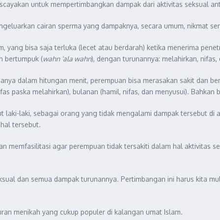
niscayakan untuk mempertimbangkan dampak dari aktivitas seksual ant
an mengeluarkan cairan sperma yang dampaknya, secara umum, nikmat s
 yang bisa saja terluka (lecet atau berdarah) ketika menerima penetra
n bertumpuk (
wahn ‘ala wahn
), dengan turunannya: melahirkan, nifas,
an hanya dalam hitungan menit, perempuan bisa merasakan sakit dan b
fas paska melahirkan), bulanan (hamil, nifas, dan menyusui). Bahkan 
 laki-laki, sebagai orang yang tidak mengalami dampak tersebut di 
al tersebut.
n memfasilitasi agar perempuan tidak tersakiti dalam hal aktivitas s
sual dan semua dampak turunannya. Pertimbangan ini harus kita mulai
juran menikah yang cukup populer di kalangan umat Islam.