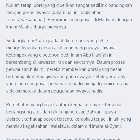
hukum tetapi porsi yang diberikan sangat sedikit dibandingkan
dengan peran riwayat (dalam hal ini hadis ahad
atau
atsar
sahabat). Pemikiran ini berpusat di Madinah dengan
Imam Malik sebagai pionirnya.
Sedangkan
ahl al-ra’y
adalah kelompok yang lebih
mengedepankan peran akal ketimbang riwayat-riwayat.
Kelompok yang dipelopori oleh Imam Abu Hanifah ini
berkembang di kawasan Irak dan sekitarnya. Dalam proses
perumusan hukum, mereka memberikan porsi yang besar
terhadap akal atau qiyas dari pada riwayat. letak geografis
yang jauh dari pusat persebaran hadis menjadi pemicu utama
seleksi mereka dalam peggunaan riwayat hadis.
Perdebatan yang terjadi antara kedua kelompok tersebut
berlangsung alot dan tak kunjung usai. Bahkan, upaya
diskredit terhadap sosok tertentu kerapkali terjadi. Inilah yang
memicu kegelisahan intelektual dalam diri Imam al-Syafi’i.
Secara genealogi keimuan Imam al-Syafi’i sendiri pernah