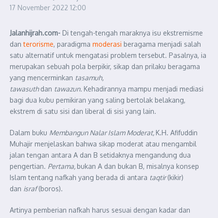
17 November 2022
12:00
Jalanhijrah.com-
Di tengah-tengah maraknya isu ekstremisme
dan
terorisme
, paradigma
moderasi
beragama menjadi salah
satu alternatif untuk mengatasi problem tersebut. Pasalnya, ia
merupakan sebuah pola berpikir, sikap dan prilaku beragama
yang mencerminkan
tasamuh,
tawasuth
dan
tawazun.
Kehadirannya mampu menjadi mediasi
bagi dua kubu pemikiran yang saling bertolak belakang,
ekstrem di satu sisi dan liberal di sisi yang lain.
Dalam buku
Membangun Nalar Islam Moderat,
K.H. Afifuddin
Muhajir menjelaskan bahwa sikap moderat atau mengambil
jalan tengan antara A dan B setidaknya mengandung dua
pengertian.
Pertama,
bukan A dan bukan B, misalnya konsep
Islam tentang nafkah yang berada di antara
taqtir
(kikir)
dan
israf
(boros).
Artinya pemberian nafkah harus sesuai dengan kadar dan