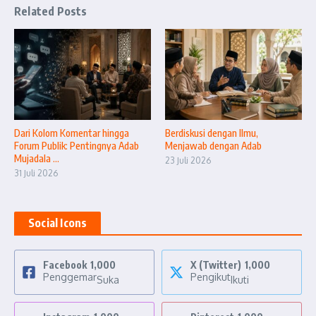
Related Posts
Dari Kolom Komentar hingga
Berdiskusi dengan Ilmu,
Forum Publik: Pentingnya Adab
Menjawab dengan Adab
Mujadala ...
23 Juli 2026
31 Juli 2026
Social Icons
Facebook
1,000
X (Twitter)
1,000
Penggemar
Pengikut
Suka
Ikuti