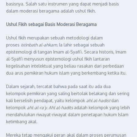
basisnya. Salah satu instrumen yang dapat menjadi basis
dalam moderasi beragama adalah ushul fikih.
Ushul Fikih sebagai Basis Moderasi Beragama
Ushul fikih merupakan sebuah metodologi dalam
proses
istinbath al-ahkam.
Ia lahir sebagai sebuah
epistemologi di tangan Imam al-Syafi’i. Secara historis, Imam
al-Syafi’i menyusun epistemologi ushul fikih lantaran
kegelisahan intelektual yang beliau rasakan dari perbedaan
dua arus pemikiran hukum islam yang berkembang ketika itu.
Dalam sejarah, tercatat bahwa pada saat itu ada dua
kelompok pemikiran yang saling bertolak belakang dan sering
kali berselisih pendapat, yaitu kelompok
ahl al-hadist
dan
kelompok
ahl-al-ra’y.
Ahl al-hadits
adalah kelompok yang lebih
mendahulukan riwayat-riwayat dalam penetapan hukum Islam
ketimbang akal.
Mereka tetap mengakui peran akal dalam proses perumusan