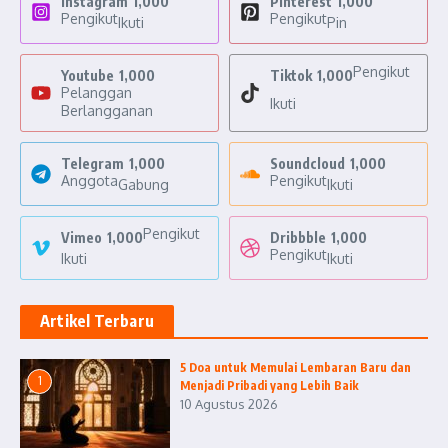
Instagram
1,000
Pinterest
1,000
Pengikut
Pengikut
Ikuti
Pin
Pengikut
Youtube
1,000
Tiktok
1,000
Pelanggan
Ikuti
Berlangganan
Telegram
1,000
Soundcloud
1,000
Anggota
Pengikut
Gabung
Ikuti
Pengikut
Vimeo
1,000
Dribbble
1,000
Pengikut
Ikuti
Ikuti
Artikel Terbaru
5 Doa untuk Memulai Lembaran Baru dan
1
Menjadi Pribadi yang Lebih Baik
10 Agustus 2026