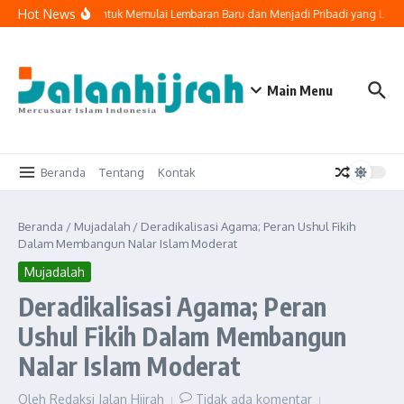
Lewati ke konten
Hot News
5 Doa untuk Memulai Lembaran Baru dan Menjadi Pribadi yang Lebih 
Main Menu
Beranda
Tentang
Kontak
Beranda
/
Mujadalah
/
Deradikalisasi Agama; Peran Ushul Fikih
Dalam Membangun Nalar Islam Moderat
Mujadalah
Deradikalisasi Agama; Peran
Ushul Fikih Dalam Membangun
Nalar Islam Moderat
Oleh
Redaksi Jalan Hijrah
Tidak ada komentar