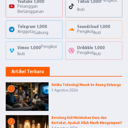
Pengikut
Youtube
1,000
Tiktok
1,000
Pelanggan
Ikuti
Berlangganan
Telegram
1,000
Soundcloud
1,000
Anggota
Pengikut
Gabung
Ikuti
Pengikut
Vimeo
1,000
Dribbble
1,000
Pengikut
Ikuti
Ikuti
Artikel Terbaru
Ketika Teknologi Masuk ke Ruang Keluarga
1
7 Agustus 2026
Berulang Kali Melakukan Dosa dan
2
Bertobat, Apakah Allah Masih Mengampuni?