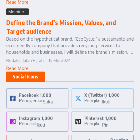
Read More
Members
Define the Brand’s Mission, Values, and
Target audience
Based on the hypothetical brand, “EcoCycle,” a sustainable and
eco-friendly company that provides recycling services to
households and businesses, I will define the brand’s mission, ...
Redaksi Jalan Hijrah
15 Mei 2024
Read More
Social Icons
Facebook
1,000
X (Twitter)
1,000
Penggemar
Pengikut
Suka
Ikuti
Instagram
1,000
Pinterest
1,000
Pengikut
Pengikut
Ikuti
Pin