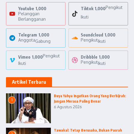
Pengikut
Youtube
1,000
Tiktok
1,000
Pelanggan
Ikuti
Berlangganan
Telegram
1,000
Soundcloud
1,000
Anggota
Pengikut
Gabung
Ikuti
Pengikut
Vimeo
1,000
Dribbble
1,000
Pengikut
Ikuti
Ikuti
Artikel Terbaru
Buya Yahya Ingatkan Orang Yang Berhijrah:
1
Jangan Merasa Paling Benar
6 Agustus 2026
Tawakal: Tetap Berusaha, Bukan Pasrah