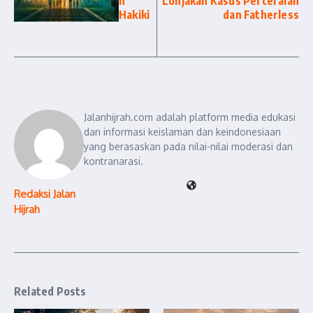
n
Lonjakan Kasus Perceraian
Hakiki
dan Fatherless
Jalanhijrah.com adalah platform media edukasi
dan informasi keislaman dan keindonesiaan
yang berasaskan pada nilai-nilai moderasi dan
kontranarasi.
Redaksi Jalan
Hijrah
Related Posts