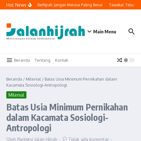
Lewati ke konten
Hot News
ngatkan Orang Yang Berhijrah: Jangan Merasa Paling Benar
Tawakal: Tetap Beru
Main Menu
Beranda
Tentang
Kontak
Beranda
/
Milenial
/
Batas Usia Minimum Pernikahan dalam
Kacamata Sosiologi-Antropologi
Milenial
Batas Usia Minimum Pernikahan
dalam Kacamata Sosiologi-
Antropologi
Oleh
Redaksi Jalan Hijrah
Tidak ada komentar