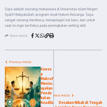
Saya adalah seorang mahasiswa di Universitas Islam Negeri
Syarif Hidayatullah, program studi Hukum Keluarga. Saya
sangat senang membaca, mempelajari hal baru, dan untuk
saat ini ingin berfokus pada peningkatan writing skill
Share Article
Previous Article
Konse
p
Makruf
Menisc
ayakan
Pende
Next Article
katan
Keadila
Desakan Nikah di Tengah