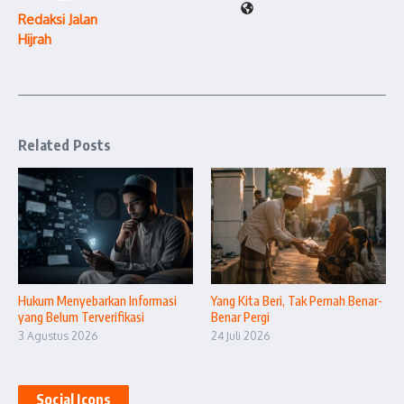
Redaksi Jalan
Hijrah
Related Posts
Hukum Menyebarkan Informasi
Yang Kita Beri, Tak Pernah Benar-
yang Belum Terverifikasi
Benar Pergi
3 Agustus 2026
24 Juli 2026
Social Icons