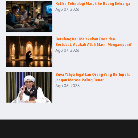
Ketika Teknologi Masuk ke Ruang Keluarga
Agu 07, 2026
Berulang Kali Melakukan Dosa dan
Bertobat, Apakah Allah Masih Mengampuni?
Agu 07, 2026
Buya Yahya Ingatkan Orang Yang Berhijrah:
Jangan Merasa Paling Benar
Agu 06, 2026