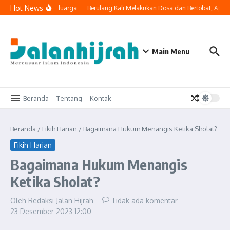
Lewati ke konten
Hot News
i Masuk ke Ruang Keluarga
Berulang Kali Melakukan Dosa dan Bertobat, Apak
Main Menu
Beranda
Tentang
Kontak
Beranda
/
Fikih Harian
/
Bagaimana Hukum Menangis Ketika Sholat?
Fikih Harian
Bagaimana Hukum Menangis
Ketika Sholat?
Oleh
Redaksi Jalan Hijrah
Tidak ada komentar
23 Desember 2023
12:00