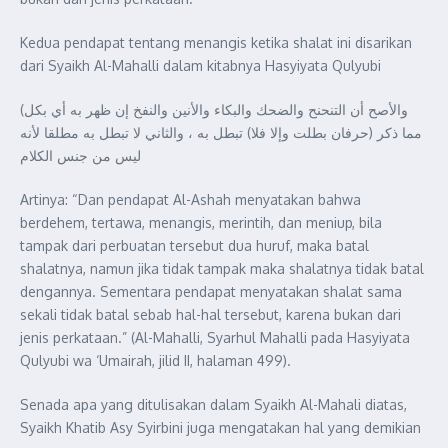
Kedua pendapat tentang menangis ketika shalat ini disarikan
dari Syaikh Al-Mahalli dalam kitabnya Hasyiyata Qulyubi
(والأصح أن التنحنح والضحك والبكاء والأنين والنفخ إن ظهر به أي بكل
مما ذكر (حرفان بطلت وإلا فلا) تبطل به ، والثاني لا تبطل به مطلقا لأنه
ليس من جنس الكلام
Artinya: “Dan pendapat Al-Ashah menyatakan bahwa
berdehem, tertawa, menangis, merintih, dan meniup, bila
tampak dari perbuatan tersebut dua huruf, maka batal
shalatnya, namun jika tidak tampak maka shalatnya tidak batal
dengannya. Sementara pendapat menyatakan shalat sama
sekali tidak batal sebab hal-hal tersebut, karena bukan dari
jenis perkataan.” (Al-Mahalli, Syarhul Mahalli pada Hasyiyata
Qulyubi wa ‘Umairah, jilid II, halaman 499).
Senada apa yang ditulisakan dalam Syaikh Al-Mahali diatas,
Syaikh Khatib Asy Syirbini juga mengatakan hal yang demikian