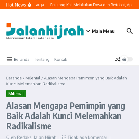
Lewati ke konten
Hot News
Masuk ke Ruang Keluarga
Berulang Kali Melakukan Dosa dan Bertobat, Apakah
Main Menu
Beranda
Tentang
Kontak
Beranda
/
Milenial
/
Alasan Mengapa Pemimpin yang Baik Adalah
Kunci Melemahkan Radikalisme
Milenial
Alasan Mengapa Pemimpin yang
Baik Adalah Kunci Melemahkan
Radikalisme
Oleh
Redaksi Jalan Hijrah
Tidak ada komentar