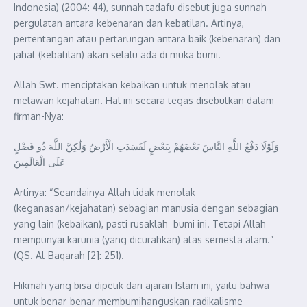
Indonesia) (2004: 44), sunnah tadafu disebut juga sunnah
pergulatan antara kebenaran dan kebatilan. Artinya,
pertentangan atau pertarungan antara baik (kebenaran) dan
jahat (kebatilan) akan selalu ada di muka bumi.
Allah Swt. menciptakan kebaikan untuk menolak atau
melawan kejahatan. Hal ini secara tegas disebutkan dalam
firman-Nya:
وَلَوْلَا دَفْعُ اللَّهِ النَّاسَ بَعْضَهُمْ بِبَعْضٍ لَفَسَدَتِ الْأَرْضُ وَلَٰكِنَّ اللَّهَ ذُو فَضْلٍ
عَلَى الْعَالَمِينَ
Artinya: “Seandainya Allah tidak menolak
(keganasan/kejahatan) sebagian manusia dengan sebagian
yang lain (kebaikan), pasti rusaklah bumi ini. Tetapi Allah
mempunyai karunia (yang dicurahkan) atas semesta alam.”
(QS. Al-Baqarah [2]: 251).
Hikmah yang bisa dipetik dari ajaran Islam ini, yaitu bahwa
untuk benar-benar membumihanguskan radikalisme