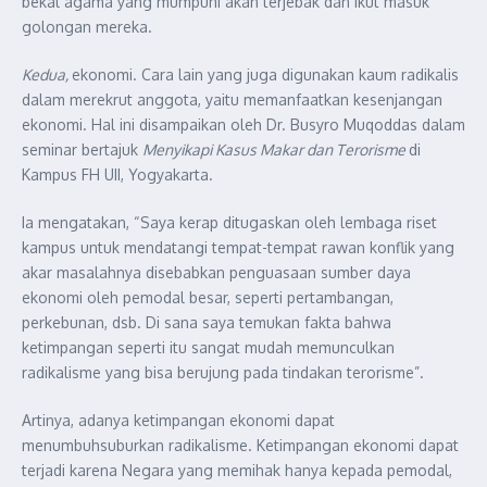
bekal agama yang mumpuni akan terjebak dan ikut masuk
golongan mereka.
Kedua,
ekonomi. Cara lain yang juga digunakan kaum radikalis
dalam merekrut anggota, yaitu memanfaatkan kesenjangan
ekonomi. Hal ini disampaikan oleh Dr. Busyro Muqoddas dalam
seminar bertajuk
Menyikapi Kasus Makar dan Terorisme
di
Kampus FH UII, Yogyakarta.
Ia mengatakan, “Saya kerap ditugaskan oleh lembaga riset
kampus untuk mendatangi tempat-tempat rawan konflik yang
akar masalahnya disebabkan penguasaan sumber daya
ekonomi oleh pemodal besar, seperti pertambangan,
perkebunan, dsb. Di sana saya temukan fakta bahwa
ketimpangan seperti itu sangat mudah memunculkan
radikalisme yang bisa berujung pada tindakan terorisme”.
Artinya, adanya ketimpangan ekonomi dapat
menumbuhsuburkan radikalisme. Ketimpangan ekonomi dapat
terjadi karena Negara yang memihak hanya kepada pemodal,