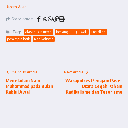
Rizem Aizid
Share Article
Tag:
alasan pemimpin
bertanggung jawab
Headline
pemimpin baik
Radikalisme
Previous Article
Next Article
Meneladani Nabi
Wakapolres Penajam Paser
Muhammad pada Bulan
Utara Cegah Paham
Rabiul Awal
Radikalisme dan Terorisme