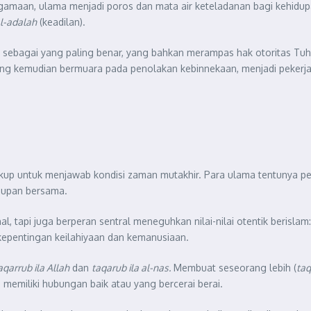
eagamaan, ulama menjadi poros dan mata air keteladanan bagi kehidu
l-adalah
(keadilan).
sebagai yang paling benar, yang bahkan merampas hak otoritas Tuh
ng kemudian bermuara pada penolakan kebinnekaan, menjadi pekerja
kup untuk menjawab kondisi zaman mutakhir. Para ulama tentunya per
idupan bersama.
, tapi juga berperan sentral meneguhkan nilai-nilai otentik berislam
 kepentingan keilahiyaan dan kemanusiaan.
aqarrub ila Allah
dan
taqarub ila al-nas.
Membuat seseorang lebih (
ta
 memiliki hubungan baik atau yang bercerai berai.