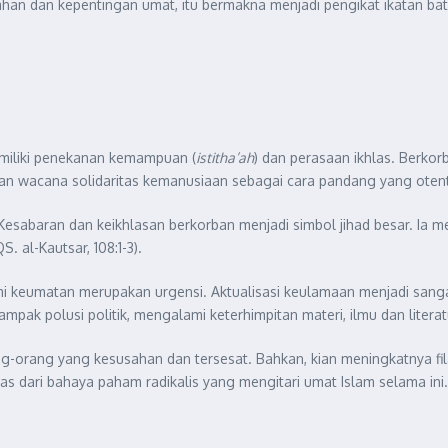
n dan kepentingan umat, itu bermakna menjadi pengikat ikatan batin
emiliki penekanan kemampuan (
istitha’ah
) dan perasaan ikhlas. Berko
n wacana solidaritas kemanusiaan sebagai cara pandang yang otentik
 Kesabaran dan keikhlasan berkorban menjadi simbol jihad besar. I
S. al-Kautsar, 108:1-3).
demi keumatan merupakan urgensi. Aktualisasi keulamaan menjadi san
pak polusi politik, mengalami keterhimpitan materi, ilmu dan litera
ng-orang yang kesusahan dan tersesat. Bahkan, kian meningkatnya f
epas dari bahaya paham radikalis yang mengitari umat Islam selama ini. 