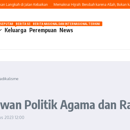
angkah di Jalan Kebaikan
Memaknai Hijrah: Berubah karena Allah, Bukan kare
OSIP
 SEPUTAR OTOMOTIF HARI INI
BERITA SEPUTAR KECANTIKAN WANITA
BERITA NASIONAL DAN INTERNASIONAL TERKINI
Keluarga
Perempuan
News
adikalisme
wan Politik Agama dan R
us 2023
12:00