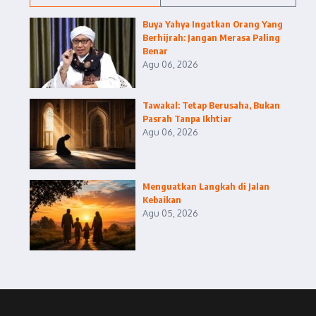
Buya Yahya Ingatkan Orang Yang
Berhijrah: Jangan Merasa Paling
Benar
Agu 06, 2026
Tawakal: Tetap Berusaha, Bukan
Pasrah Tanpa Ikhtiar
Agu 06, 2026
Menguatkan Langkah di Jalan
Kebaikan
Agu 05, 2026