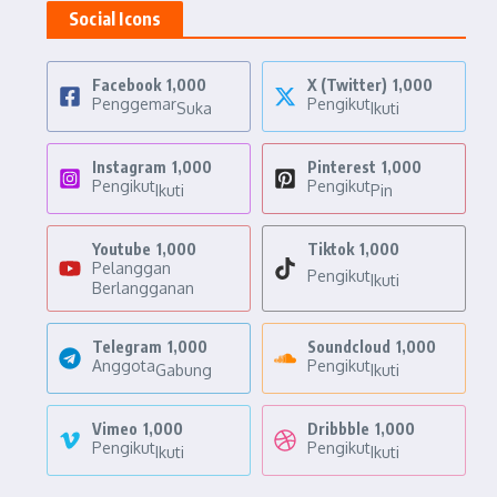
Social Icons
Facebook
1,000
X (Twitter)
1,000
Penggemar
Pengikut
Suka
Ikuti
Instagram
1,000
Pinterest
1,000
Pengikut
Pengikut
Ikuti
Pin
Youtube
1,000
Tiktok
1,000
Pelanggan
Pengikut
Ikuti
Berlangganan
Telegram
1,000
Soundcloud
1,000
Anggota
Pengikut
Gabung
Ikuti
Vimeo
1,000
Dribbble
1,000
Pengikut
Pengikut
Ikuti
Ikuti