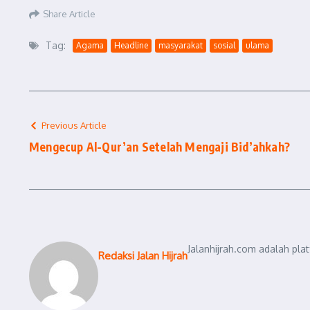
Share Article
Tag:
Agama
Headline
masyarakat
sosial
ulama
Previous Article
Mengecup Al-Qur’an Setelah Mengaji Bid’ahkah?
Jalanhijrah.com adalah pla
Redaksi Jalan Hijrah