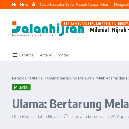
Lewati ke konten
Hot News
ng Benar
Tawakal: Tetap Berusaha, Bukan Pasrah Tanpa Ikhtiar
Menguatkan L
BERITA HIBURAN SEPUTAR ARTIS, FILM, DAN G
BERITA
Milenial
Hijrah
Beranda
Tentang
Kontak
Beranda
/
Milenial
/
Ulama: Bertarung Melawan Politik Agama dan R
Milenial
Ulama: Bertarung Mela
Oleh
Redaksi Jalan Hijrah
Tidak ada komentar
26 Agust