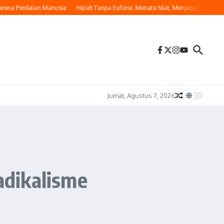
na Penilaian Manusia
Hijrah Tanpa Euforia: Menata Niat, Menjaga Istikamah
Jumat, Agustus 7, 2026
adikalisme