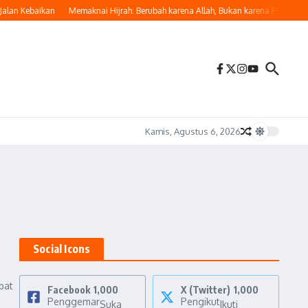
lan Kebaikan
Memaknai Hijrah: Berubah karena Allah, Bukan karena Penilaian 
Kamis, Agustus 6, 2026
Social Icons
pat
Facebook
1,000
X (Twitter)
1,000
Penggemar
Pengikut
Suka
Ikuti