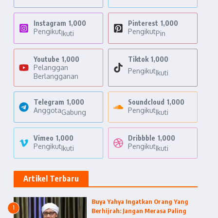
Instagram
1,000
Pinterest
1,000
Pengikut
Pengikut
Ikuti
Pin
Youtube
1,000
Tiktok
1,000
Pelanggan
Pengikut
Ikuti
Berlangganan
Telegram
1,000
Soundcloud
1,000
Anggota
Pengikut
Gabung
Ikuti
Vimeo
1,000
Dribbble
1,000
Pengikut
Pengikut
Ikuti
Ikuti
Artikel Terbaru
Buya Yahya Ingatkan Orang Yang
1
Berhijrah: Jangan Merasa Paling