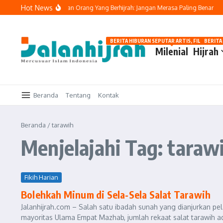
Lewati ke konten
Hot News
Buya Yahya Ingatkan Orang Yang Berhijrah: Jangan Merasa Paling Benar
Ta
BERITA HIBURAN SEPUTAR ARTIS, FILM, DAN G
BERITA
Milenial
Hijrah
Beranda
Tentang
Kontak
Beranda
/
tarawih
Menjelajahi Tag: taraw
Fikih Harian
Bolehkah Minum di Sela-Sela Salat Tarawih
Jalanhijrah.com – Salah satu ibadah sunah yang dianjurkan p
mayoritas Ulama Empat Mazhab, jumlah rekaat salat tarawih ad