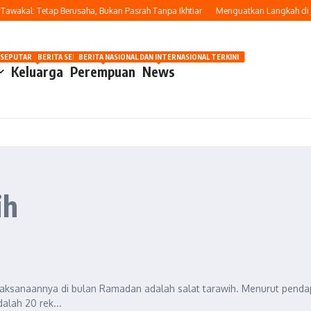
wakal: Tetap Berusaha, Bukan Pasrah Tanpa Ikhtiar
Menguatkan Langkah di Ja
OSIP
 SEPUTAR OTOMOTIF HARI INI
BERITA SEPUTAR KECANTIKAN WANITA
BERITA NASIONAL DAN INTERNASIONAL TERKINI
Keluarga
Perempuan
News
ih
elaksanaannya di bulan Ramadan adalah salat tarawih. Menurut penda
alah 20 rek...