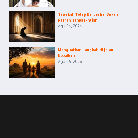
Tawakal: Tetap Berusaha, Bukan
Pasrah Tanpa Ikhtiar
Agu 06, 2026
Menguatkan Langkah di Jalan
Kebaikan
Agu 05, 2026