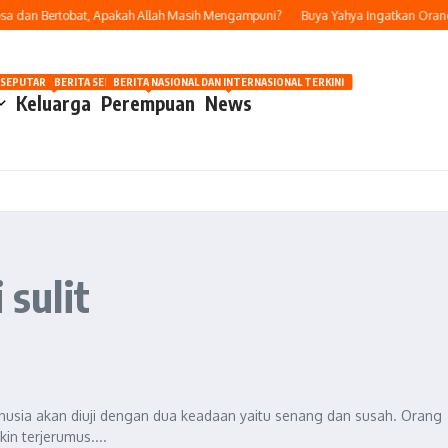
a dan Bertobat, Apakah Allah Masih Mengampuni?
Buya Yahya Ingatkan Orang Y
OSIP
 SEPUTAR OTOMOTIF HARI INI
BERITA SEPUTAR KECANTIKAN WANITA
BERITA NASIONAL DAN INTERNASIONAL TERKINI
Keluarga
Perempuan
News
 sulit
anusia akan diuji dengan dua keadaan yaitu senang dan susah. Orang
n terjerumus....