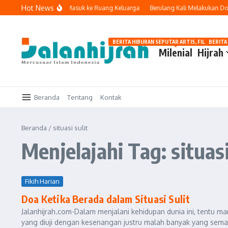
Lewati ke konten
Hot News
Ketika Teknologi Masuk ke Ruang Keluarga
Berulang Kali Melakukan Dos
BERITA HIBURAN SEPUTAR ARTIS, FILM, DAN G
BERITA
Milenial
Hijrah
Beranda
Tentang
Kontak
Beranda
/
situasi sulit
Menjelajahi Tag: situasi
Fikih Harian
Doa Ketika Berada dalam Situasi Sulit
Jalanhijrah.com-Dalam menjalani kehidupan dunia ini, tentu m
yang diuji dengan kesenangan justru malah banyak yang semaki