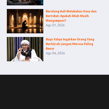
Berulang Kali Melakukan Dosa dan
Bertobat, Apakah Allah Masih
Mengampuni?
Agu 07, 2026
Buya Yahya Ingatkan Orang Yang
Berhijrah: Jangan Merasa Paling
Benar
Agu 06, 2026