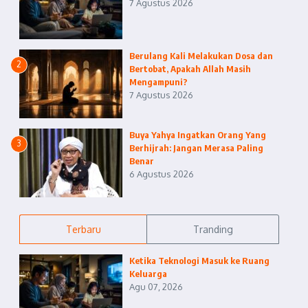
7 Agustus 2026
Berulang Kali Melakukan Dosa dan
2
Bertobat, Apakah Allah Masih
Mengampuni?
7 Agustus 2026
Buya Yahya Ingatkan Orang Yang
3
Berhijrah: Jangan Merasa Paling
Benar
6 Agustus 2026
Terbaru
Tranding
Ketika Teknologi Masuk ke Ruang
Keluarga
Agu 07, 2026