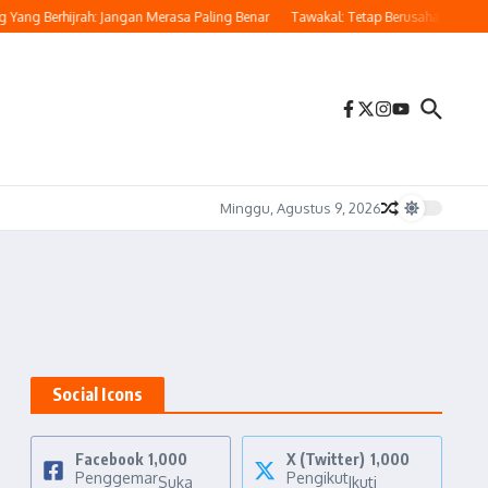
ang Berhijrah: Jangan Merasa Paling Benar
Tawakal: Tetap Berusaha, Bukan Pas
Minggu, Agustus 9, 2026
Social Icons
Facebook
1,000
X (Twitter)
1,000
Penggemar
Pengikut
Suka
Ikuti