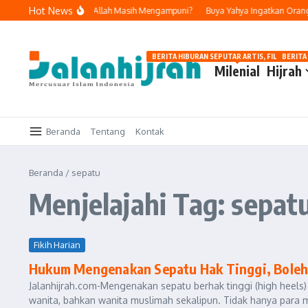
Lewati ke konten
Hot News
 dan Bertobat, Apakah Allah Masih Mengampuni?
Buya Yahya Ingatkan Orang Y
BERITA HIBURAN SEPUTAR ARTIS, FILM, DAN G
BERITA
Milenial
Hijrah
Beranda
Tentang
Kontak
Beranda
/
sepatu
Menjelajahi Tag: sepat
Fikih Harian
Hukum Mengenakan Sepatu Hak Tinggi, Bole
Jalanhijrah.com-Mengenakan sepatu berhak tinggi (high heels
wanita, bahkan wanita muslimah sekalipun. Tidak hanya para m