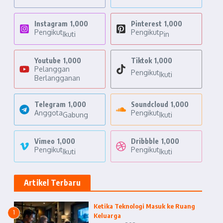
Instagram
1,000
Pinterest
1,000
Pengikut
Pengikut
Ikuti
Pin
Youtube
1,000
Tiktok
1,000
Pelanggan
Pengikut
Ikuti
Berlangganan
Telegram
1,000
Soundcloud
1,000
Anggota
Pengikut
Gabung
Ikuti
Vimeo
1,000
Dribbble
1,000
Pengikut
Pengikut
Ikuti
Ikuti
Artikel Terbaru
Ketika Teknologi Masuk ke Ruang
1
Keluarga