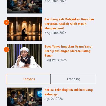
7 Agustus 2026
Berulang Kali Melakukan Dosa dan
2
Bertobat, Apakah Allah Masih
Mengampuni?
7 Agustus 2026
Buya Yahya Ingatkan Orang Yang
3
Berhijrah: Jangan Merasa Paling
Benar
6 Agustus 2026
Terbaru
Tranding
Ketika Teknologi Masuk ke Ruang
Keluarga
Agu 07, 2026