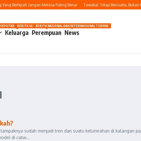
ang Berhijrah: Jangan Merasa Paling Benar
Tawakal: Tetap Berusaha, Bukan Pas
OSIP
 SEPUTAR OTOMOTIF HARI INI
BERITA SEPUTAR KECANTIKAN WANITA
BERITA NASIONAL DAN INTERNASIONAL TERKINI
Keluarga
Perempuan
News
u
hkah?
) tampaknya sudah menjadi tren dan suatu kelumrahan di kalangan pa
odel di catw...