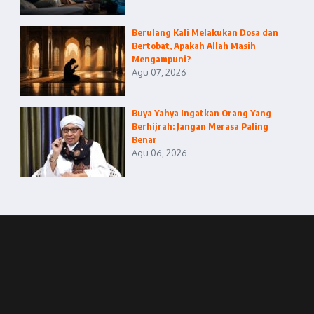
Berulang Kali Melakukan Dosa dan
Bertobat, Apakah Allah Masih
Mengampuni?
Agu 07, 2026
Buya Yahya Ingatkan Orang Yang
Berhijrah: Jangan Merasa Paling
Benar
Agu 06, 2026