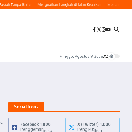
rah Tanpa Ikhtiar
Menguatkan Langkah di Jalan Kebaikan
Memaknai Hijrah:
Minggu, Agustus 9, 2026
Social Icons
ra
Facebook
1,000
X (Twitter)
1,000
Penggemar
Pengikut
Suka
Ikuti