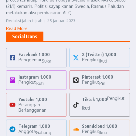
(21/1) kemarin. Politisi sayap kanan Swedia, Rasmus Paludan
melakukan aksi pembakaran Al-Q...
Redaksi Jalan Hijrah
25 Januari 2023
Read More
Social Icons
Facebook
1,000
X (Twitter)
1,000
Penggemar
Pengikut
Suka
Ikuti
Instagram
1,000
Pinterest
1,000
Pengikut
Pengikut
Ikuti
Pin
Pengikut
Youtube
1,000
Tiktok
1,000
Pelanggan
Ikuti
Berlangganan
Telegram
1,000
Soundcloud
1,000
Anggota
Pengikut
Gabung
Ikuti