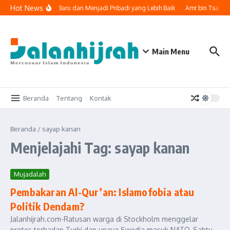
Lewati ke konten
Hot News
 Memulai Lembaran Baru dan Menjadi Pribadi yang Lebih Baik
Amr bin Tsabit,
Main Menu
Beranda
Tentang
Kontak
Beranda
/
sayap kanan
Menjelajahi Tag: sayap kanan
Mujadalah
Pembakaran Al-Qur’an: Islamofobia atau
Politik Dendam?
Jalanhijrah.com-Ratusan warga di Stockholm menggelar
protes terhadap Turki dan upaya Swedia masuk NATO, Sabtu