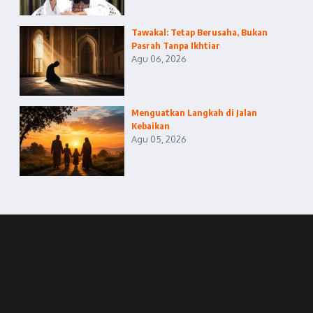
Tawakal: Tetap Berusaha, Bukan
Pasrah Tanpa Ikhtiar
Agu 06, 2026
Menguatkan Langkah di Jalan
Kebaikan
Agu 05, 2026