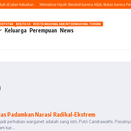
 di Jalan Kebaikan
Memaknai Hijrah: Berubah karena Allah, Bukan karena Peni
OSIP
 SEPUTAR OTOMOTIF HARI INI
BERITA SEPUTAR KECANTIKAN WANITA
BERITA NASIONAL DAN INTERNASIONAL TERKINI
Keluarga
Perempuan
News
o
tas Padamkan Narasi Radikal-Ekstrem
adi perhatian warganet adalah sang istri, Putri Candrawathi. Pasalnya
m kar...