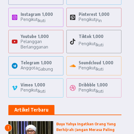
Instagram
1,000
Pinterest
1,000
Pengikut
Pengikut
Ikuti
Pin
Youtube
1,000
Tiktok
1,000
Pelanggan
Pengikut
Ikuti
Berlangganan
Telegram
1,000
Soundcloud
1,000
Anggota
Pengikut
Gabung
Ikuti
Vimeo
1,000
Dribbble
1,000
Pengikut
Pengikut
Ikuti
Ikuti
Artikel Terbaru
Buya Yahya Ingatkan Orang Yang
1
Berhijrah: Jangan Merasa Paling