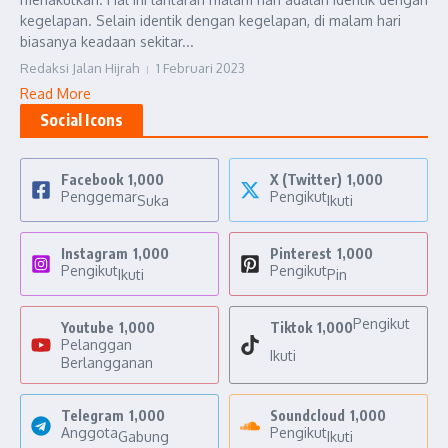
kegelapan. Selain identik dengan kegelapan, di malam hari
biasanya keadaan sekitar...
Redaksi Jalan Hijrah
1 Februari 2023
Read More
Social Icons
Facebook
1,000
X (Twitter)
1,000
Penggemar
Pengikut
Suka
Ikuti
Instagram
1,000
Pinterest
1,000
Pengikut
Pengikut
Ikuti
Pin
Pengikut
Youtube
1,000
Tiktok
1,000
Pelanggan
Ikuti
Berlangganan
Telegram
1,000
Soundcloud
1,000
Anggota
Pengikut
Gabung
Ikuti