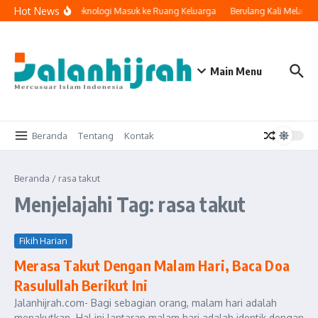
Lewati ke konten
Hot News
Ketika Teknologi Masuk ke Ruang Keluarga
Berulang Kali Melakuk
Main Menu
Beranda
Tentang
Kontak
Beranda
/
rasa takut
Menjelajahi Tag: rasa takut
Fikih Harian
Merasa Takut Dengan Malam Hari, Baca Doa
Rasulullah Berikut Ini
Jalanhijrah.com- Bagi sebagian orang, malam hari adalah
menakutkan. Hal ini lantaran malam hari adalah identik dengan