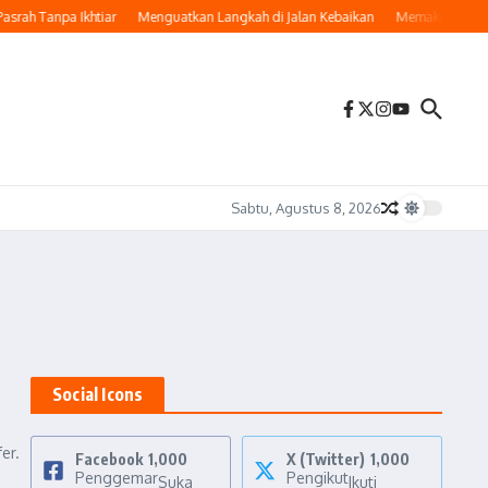
rah Tanpa Ikhtiar
Menguatkan Langkah di Jalan Kebaikan
Memaknai Hijrah: 
Sabtu, Agustus 8, 2026
Social Icons
er.
Facebook
1,000
X (Twitter)
1,000
Penggemar
Pengikut
Suka
Ikuti