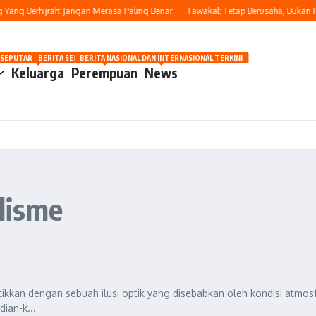
ng Berhijrah: Jangan Merasa Paling Benar
Tawakal: Tetap Berusaha, Bukan Pas
OSIP
 SEPUTAR OTOMOTIF HARI INI
BERITA SEPUTAR KECANTIKAN WANITA
BERITA NASIONAL DAN INTERNASIONAL TERKINI
Keluarga
Perempuan
News
alisme
tikkan dengan sebuah ilusi optik yang disebabkan oleh kondisi atmosf
ian-k...