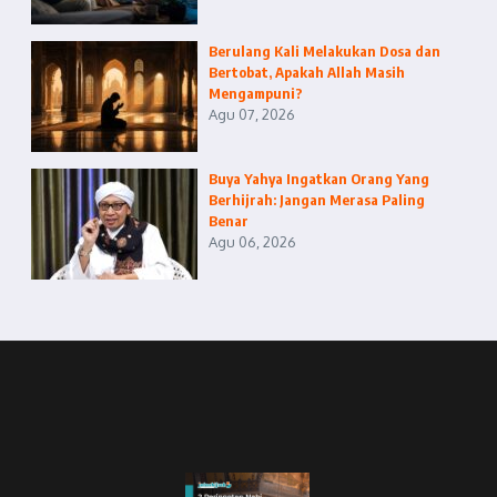
Berulang Kali Melakukan Dosa dan
Bertobat, Apakah Allah Masih
Mengampuni?
Agu 07, 2026
Buya Yahya Ingatkan Orang Yang
Berhijrah: Jangan Merasa Paling
Benar
Agu 06, 2026