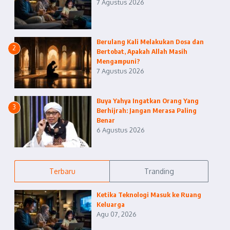
7 Agustus 2026
Berulang Kali Melakukan Dosa dan
2
Bertobat, Apakah Allah Masih
Mengampuni?
7 Agustus 2026
Buya Yahya Ingatkan Orang Yang
3
Berhijrah: Jangan Merasa Paling
Benar
6 Agustus 2026
Terbaru
Tranding
Ketika Teknologi Masuk ke Ruang
Keluarga
Agu 07, 2026