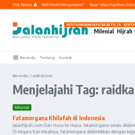
Lewati ke konten
Hot News
 dan Bertobat, Apakah Allah Masih Mengampuni?
Buya Yahya Ingatkan Orang Ya
BERITA HIBURAN SEPUTAR ARTIS, FILM, DAN G
BERITA
Milenial
Hijrah
Beranda
Tentang
Kontak
Beranda
/
raidkalisme
Menjelajahi Tag: raidk
Milenial
Fatamorgana Khilafah di Indonesia
Jalanhijrah.com-Dari masa ke masa, fatamorgana selalu diiden
Di negara Itali misalnya, fatamorgana diidentikkan dengan kejad