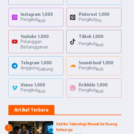
Instagram
1,000
Pinterest
1,000
Pengikut
Pengikut
Ikuti
Pin
Youtube
1,000
Tiktok
1,000
Pelanggan
Pengikut
Ikuti
Berlangganan
Telegram
1,000
Soundcloud
1,000
Anggota
Pengikut
Gabung
Ikuti
Vimeo
1,000
Dribbble
1,000
Pengikut
Pengikut
Ikuti
Ikuti
Artikel Terbaru
Ketika Teknologi Masuk ke Ruang
1
Keluarga