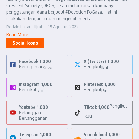
Crescent Society (QRCS) telah meluncurkan kampanye
penggalangan dana berjudul #DevotionToGaza. Hal ini
dilakukan dengan tujuan mengimplementas...
Redaksi Jalan Hijrah
15 Agustus 2022
Read More
Social Icons
Facebook
1,000
X (Twitter)
1,000
Penggemar
Pengikut
Suka
Ikuti
Instagram
1,000
Pinterest
1,000
Pengikut
Pengikut
Ikuti
Pin
Pengikut
Youtube
1,000
Tiktok
1,000
Pelanggan
Ikuti
Berlangganan
Telegram
1,000
Soundcloud
1,000