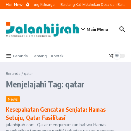
Lewati ke konten
Hot News
eknologi Masuk ke Ruang Keluarga
Berulang Kali Melakukan Dosa dan Bertoba
Main Menu
Beranda
Tentang
Kontak
Beranda
/
qatar
Menjelajahi Tag: qatar
News
Kesepakatan Gencatan Senjata: Hamas
Setuju, Qatar Fasilitasi
jalanhijrah.com -Qatar mengumumkan bahwa Hamas
memberikan tanggapan positif terhadap usulan gencatan