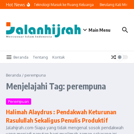
Lewati ke konten
Hot News
Ketika Teknologi Masuk ke Ruang Keluarga
Berulang Kali Melak
Main Menu
Beranda
Tentang
Kontak
Beranda
/
perempuna
Menjelajahi Tag: perempuna
Perempuan
Halimah Alaydrus : Pendakwah Keturunan
Rasulullah Sekaligus Penulis Produktif
Jalahijrah.com-Siapa yang tidak mengenal sosok pendakwah
yang menjadi panutan bagi muslimah zaman sekarang ini.