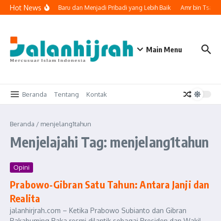
Lewati ke konten
Hot News
k Memulai Lembaran Baru dan Menjadi Pribadi yang Lebih Baik
Amr bin Tsabit
Main Menu
Beranda
Tentang
Kontak
Beranda
/
menjelang1tahun
Menjelajahi Tag: menjelang1tahun
Opini
Prabowo-Gibran Satu Tahun: Antara Janji dan
Realita
jalanhirjrah.com – Ketika Prabowo Subianto dan Gibran
Rakabuming Raka resmi dilantik sebagai Presiden dan Wakil