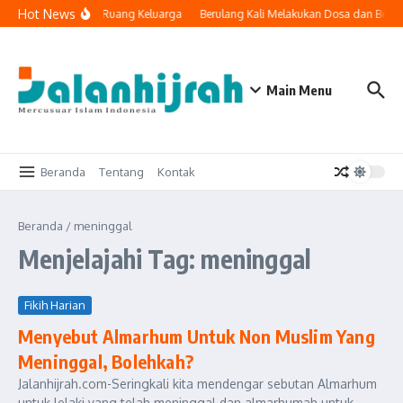
Lewati ke konten
Hot News
 Teknologi Masuk ke Ruang Keluarga
Berulang Kali Melakukan Dosa dan Berto
Main Menu
Beranda
Tentang
Kontak
Beranda
/
meninggal
Menjelajahi Tag: meninggal
Fikih Harian
Menyebut Almarhum Untuk Non Muslim Yang
Meninggal, Bolehkah?
Jalanhijrah.com-Seringkali kita mendengar sebutan Almarhum
untuk lelaki yang telah meninggal dan almarhumah untuk