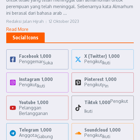
perempuan yang telah meninggal. Sebenarnya kata Almarhum
ini berasal dari bahasa arab ...
Redaksi Jalan Hijrah
12 Oktober 2023
Read More
Social Icons
Facebook
1,000
X (Twitter)
1,000
Penggemar
Pengikut
Suka
Ikuti
Instagram
1,000
Pinterest
1,000
Pengikut
Pengikut
Ikuti
Pin
Pengikut
Youtube
1,000
Tiktok
1,000
Pelanggan
Ikuti
Berlangganan
Telegram
1,000
Soundcloud
1,000
Anggota
Pengikut
Gabung
Ikuti