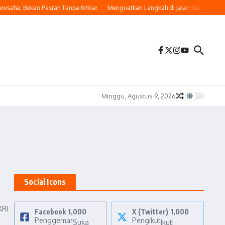
saha, Bukan Pasrah Tanpa Ikhtiar
Menguatkan Langkah di Jalan Kebaikan
M
Minggu, Agustus 9, 2026
Social Icons
KRI
Facebook
1,000
X (Twitter)
1,000
Penggemar
Pengikut
Suka
Ikuti