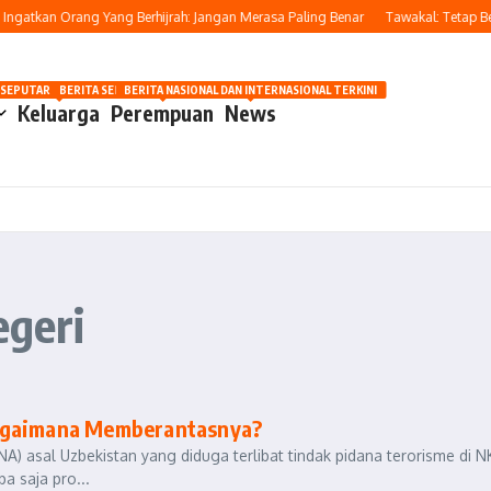
gatkan Orang Yang Berhijrah: Jangan Merasa Paling Benar
Tawakal: Tetap Beru
OSIP
 SEPUTAR OTOMOTIF HARI INI
BERITA SEPUTAR KECANTIKAN WANITA
BERITA NASIONAL DAN INTERNASIONAL TERKINI
Keluarga
Perempuan
News
egeri
Bagaimana Memberantasnya?
 asal Uzbekistan yang diduga terlibat tindak pidana terorisme di N
a saja pro...