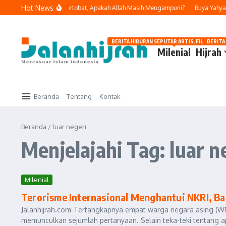
Lewati ke konten
Hot News
 Melakukan Dosa dan Bertobat, Apakah Allah Masih Mengampuni?
Buya Yahya In
BERITA HIBURAN SEPUTAR ARTIS, FILM, DAN G
BERITA
Milenial
Hijrah
Beranda
Tentang
Kontak
Beranda
/
luar negeri
Menjelajahi Tag: luar n
Milenial
Terorisme Internasional Menghantui NKRI, 
Jalanhijrah.com-Tertangkapnya empat warga negara asing (WNA)
memunculkan sejumlah pertanyaan. Selain teka-teki tentang ap