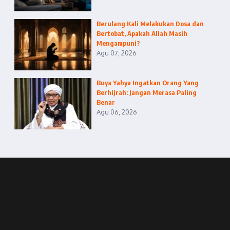
Berulang Kali Melakukan Dosa dan
Bertobat, Apakah Allah Masih
Mengampuni?
Agu 07, 2026
Buya Yahya Ingatkan Orang Yang
Berhijrah: Jangan Merasa Paling
Benar
Agu 06, 2026