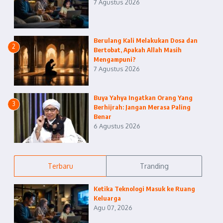
7 Agustus 2026
Berulang Kali Melakukan Dosa dan
2
Bertobat, Apakah Allah Masih
Mengampuni?
7 Agustus 2026
Buya Yahya Ingatkan Orang Yang
3
Berhijrah: Jangan Merasa Paling
Benar
6 Agustus 2026
Terbaru
Tranding
Ketika Teknologi Masuk ke Ruang
Keluarga
Agu 07, 2026