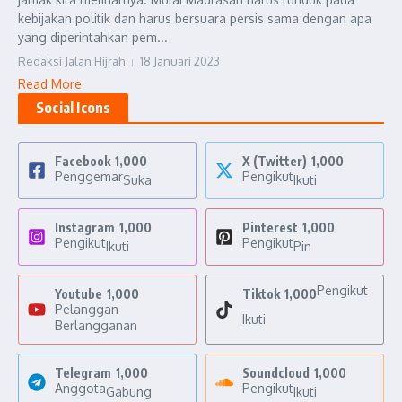
kebijakan politik dan harus bersuara persis sama dengan apa
yang diperintahkan pem...
Redaksi Jalan Hijrah
18 Januari 2023
Read More
Social Icons
Facebook
1,000
X (Twitter)
1,000
Penggemar
Pengikut
Suka
Ikuti
Instagram
1,000
Pinterest
1,000
Pengikut
Pengikut
Ikuti
Pin
Pengikut
Youtube
1,000
Tiktok
1,000
Pelanggan
Ikuti
Berlangganan
Telegram
1,000
Soundcloud
1,000
Anggota
Pengikut
Gabung
Ikuti