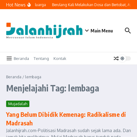
Lewati ke konten
Hot News
gi Masuk ke Ruang Keluarga
Berulang Kali Melakukan Dosa dan Bertobat, Apa
Main Menu
Beranda
Tentang
Kontak
Beranda
/
lembaga
Menjelajahi Tag: lembaga
Mujadalah
Yang Belum Dibidik Kemenag: Radikalisme di
Madrasah
Jalanhijrah.com-Politisasi Madrasah sudah sejak lama ada. Dan
jamak kita melihatnya. Mulai Madrasah harus tunduk pada