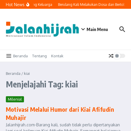
Lewati ke konten
Hot News
nologi Masuk ke Ruang Keluarga
Berulang Kali Melakukan Dosa dan Bertobat,
Main Menu
Beranda
Tentang
Kontak
Beranda
/
kiai
Menjelajahi Tag: kiai
Milenial
Motivasi Melalui Humor dari Kiai Afifudin
Muhajir
Jalanhijrah.com-Barang kali, sudah tidak perlu dipertanyakan
lagi soal keilmuan Kiai Afifudin Muhajir. Semangat belajarnya