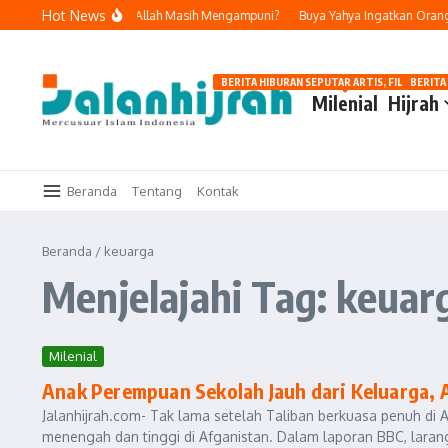
Lewati ke konten
Hot News
a dan Bertobat, Apakah Allah Masih Mengampuni?
Buya Yahya Ingatkan Orang Y
BERITA HIBURAN SEPUTAR ARTIS, FILM, DAN G
BERITA
Milenial
Hijrah
Beranda
Tentang
Kontak
Beranda
/
keuarga
Menjelajahi Tag: keuar
Milenial
Anak Perempuan Sekolah Jauh dari Keluarga, 
Jalanhijrah.com- Tak lama setelah Taliban berkuasa penuh di
menengah dan tinggi di Afganistan. Dalam laporan BBC, laranga