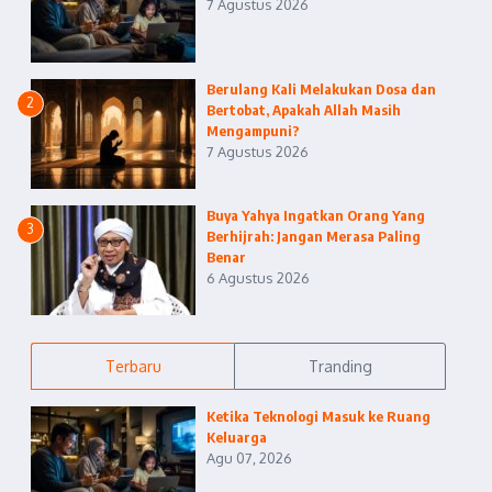
7 Agustus 2026
Berulang Kali Melakukan Dosa dan
2
Bertobat, Apakah Allah Masih
Mengampuni?
7 Agustus 2026
Buya Yahya Ingatkan Orang Yang
3
Berhijrah: Jangan Merasa Paling
Benar
6 Agustus 2026
Terbaru
Tranding
Ketika Teknologi Masuk ke Ruang
Keluarga
Agu 07, 2026