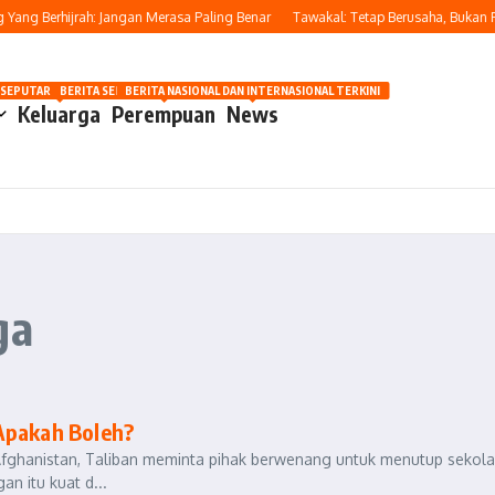
ang Berhijrah: Jangan Merasa Paling Benar
Tawakal: Tetap Berusaha, Bukan Pa
OSIP
 SEPUTAR OTOMOTIF HARI INI
BERITA SEPUTAR KECANTIKAN WANITA
BERITA NASIONAL DAN INTERNASIONAL TERKINI
Keluarga
Perempuan
News
ga
Apakah Boleh?
 Afghanistan, Taliban meminta pihak berwenang untuk menutup sekol
n itu kuat d...