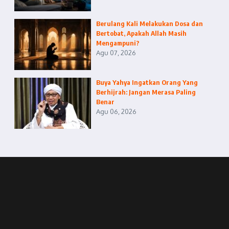
Berulang Kali Melakukan Dosa dan
Bertobat, Apakah Allah Masih
Mengampuni?
Agu 07, 2026
Buya Yahya Ingatkan Orang Yang
Berhijrah: Jangan Merasa Paling
Benar
Agu 06, 2026