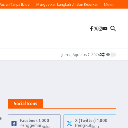
srah Tanpa Ikhtiar
Menguatkan Langkah di Jalan Kebaikan
Memaknai Hijrah:
Jumat, Agustus 7, 2026
Social Icons
ah
Facebook
1,000
X (Twitter)
1,000
Penggemar
Pengikut
Suka
Ikuti