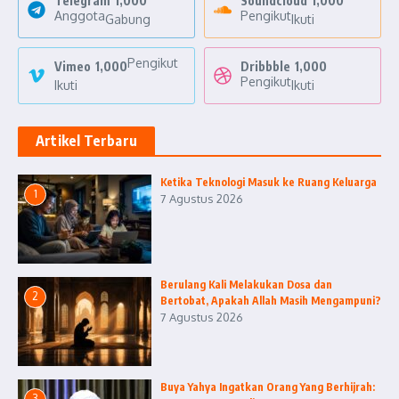
Telegram
1,000
Soundcloud
1,000
Anggota
Pengikut
Gabung
Ikuti
Pengikut
Vimeo
1,000
Dribbble
1,000
Pengikut
Ikuti
Ikuti
Artikel Terbaru
Ketika Teknologi Masuk ke Ruang Keluarga
1
7 Agustus 2026
Berulang Kali Melakukan Dosa dan
2
Bertobat, Apakah Allah Masih Mengampuni?
7 Agustus 2026
Buya Yahya Ingatkan Orang Yang Berhijrah:
3