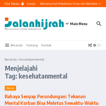
Lewati ke konten
Hot News
i Masuk ke Ruang Keluarga
Berulang Kali Melakukan Dosa dan Bertobat, Apak
Main Menu
Beranda
Tentang
Kontak
Beranda
/
kesehatanmental
Menjelajahi
Tag: kesehatanmental
News
Bahaya Senyap Perundungan: Tekanan
Mental Korban Bisa Meletus Sewaktu-Waktu