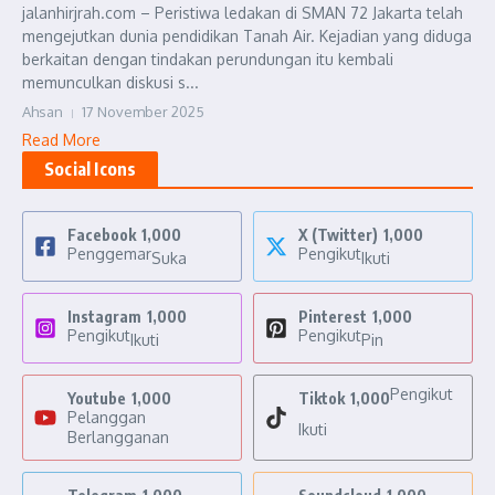
jalanhirjrah.com – Peristiwa ledakan di SMAN 72 Jakarta telah
mengejutkan dunia pendidikan Tanah Air. Kejadian yang diduga
berkaitan dengan tindakan perundungan itu kembali
memunculkan diskusi s...
Ahsan
17 November 2025
Read More
Social Icons
Facebook
1,000
X (Twitter)
1,000
Penggemar
Pengikut
Suka
Ikuti
Instagram
1,000
Pinterest
1,000
Pengikut
Pengikut
Ikuti
Pin
Pengikut
Youtube
1,000
Tiktok
1,000
Pelanggan
Ikuti
Berlangganan