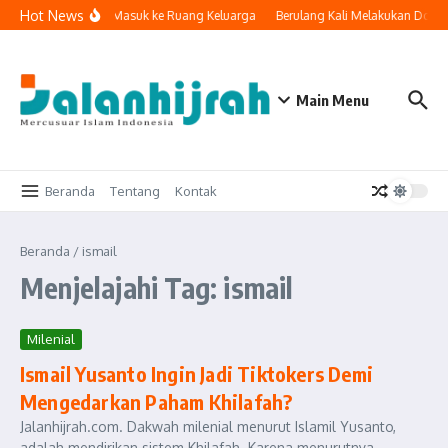
Lewati ke konten
Hot News
Ketika Teknologi Masuk ke Ruang Keluarga
Berulang Kali Melakukan Dosa 
Main Menu
Beranda
Tentang
Kontak
Beranda
/
ismail
Menjelajahi Tag: ismail
Milenial
Ismail Yusanto Ingin Jadi Tiktokers Demi
Mengedarkan Paham Khilafah?
Jalanhijrah.com. Dakwah milenial menurut Islamil Yusanto,
adalah mendirikan sistem Khilafah. Karena menurutnya,