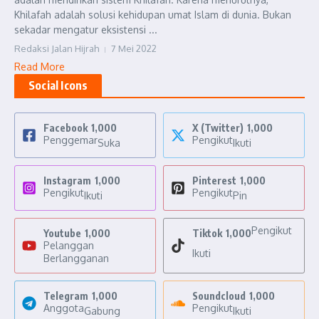
Khilafah adalah solusi kehidupan umat Islam di dunia. Bukan
sekadar mengatur eksistensi ...
Redaksi Jalan Hijrah
7 Mei 2022
Read More
Social Icons
Facebook
1,000
X (Twitter)
1,000
Penggemar
Pengikut
Suka
Ikuti
Instagram
1,000
Pinterest
1,000
Pengikut
Pengikut
Ikuti
Pin
Pengikut
Youtube
1,000
Tiktok
1,000
Pelanggan
Ikuti
Berlangganan
Telegram
1,000
Soundcloud
1,000
Anggota
Pengikut
Gabung
Ikuti