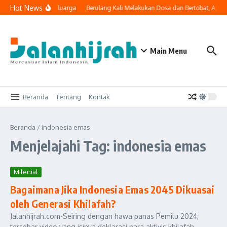
Lewati ke konten
Hot News
i Masuk ke Ruang Keluarga
Berulang Kali Melakukan Dosa dan Bertobat, Apak
Main Menu
Beranda
Tentang
Kontak
Beranda
/
indonesia emas
Menjelajahi Tag: indonesia emas
Milenial
Bagaimana Jika Indonesia Emas 2045 Dikuasai
oleh Generasi Khilafah?
Jalanhijrah.com-Seiring dengan hawa panas Pemilu 2024,
tersebar video yang isinya deklarasi para aktivis khilafah.