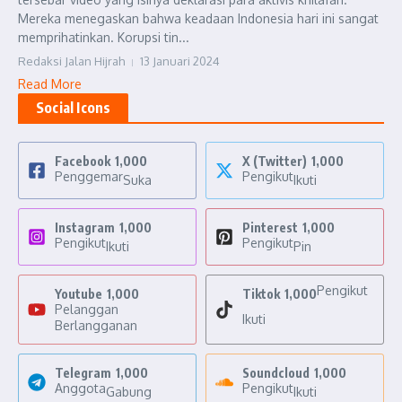
Mereka menegaskan bahwa keadaan Indonesia hari ini sangat
memprihatinkan. Korupsi tin...
Redaksi Jalan Hijrah
13 Januari 2024
Read More
Social Icons
Facebook
1,000
X (Twitter)
1,000
Penggemar
Pengikut
Suka
Ikuti
Instagram
1,000
Pinterest
1,000
Pengikut
Pengikut
Ikuti
Pin
Pengikut
Youtube
1,000
Tiktok
1,000
Pelanggan
Ikuti
Berlangganan
Telegram
1,000
Soundcloud
1,000
Anggota
Pengikut
Gabung
Ikuti