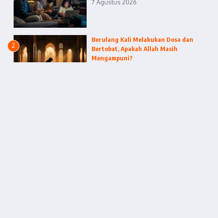
7 Agustus 2026
Berulang Kali Melakukan Dosa dan
2
Bertobat, Apakah Allah Masih
Mengampuni?
7 Agustus 2026
Buya Yahya Ingatkan Orang Yang
3
Berhijrah: Jangan Merasa Paling
Benar
6 Agustus 2026
Terbaru
Tranding
Ketika Teknologi Masuk ke Ruang
Keluarga
Agu 07, 2026