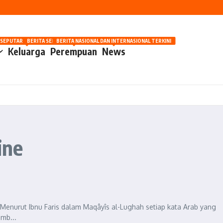
nilaian Manusia
OSIP
 SEPUTAR OTOMOTIF HARI INI
BERITA SEPUTAR KECANTIKAN WANITA
BERITA NASIONAL DAN INTERNASIONAL TERKINI
Keluarga
Perempuan
News
ine
îm. Menurut Ibnu Faris dalam Maqâyîs al-Lughah setiap kata Arab yang
emb...