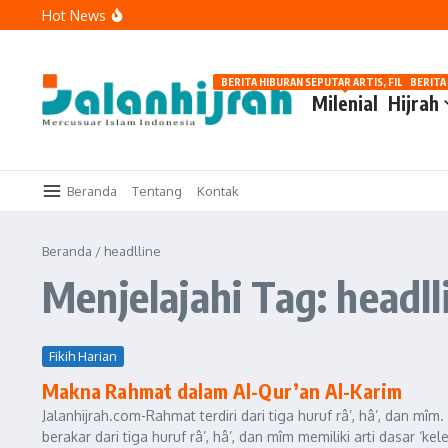
Lewati ke konten
Hot News
Tawakal: Tetap Berusaha, Bukan Pasrah Tanpa Ikhtiar
Menguatkan Langkah di Jalan Kebaikan
Memaknai Hijrah: Berubah karena Allah, Bukan karena Pe
BERITA HIBURAN SEPUTAR ARTIS, FILM, DAN G
BERITA
Milenial
Hijrah
Beranda
Tentang
Kontak
Beranda
/
headlline
Menjelajahi Tag: headll
Fikih Harian
Makna Rahmat dalam Al-Qur’an Al-Karim
Jalanhijrah.com-Rahmat terdiri dari tiga huruf râ’, hâ’, dan m
berakar dari tiga huruf râ’, hâ’, dan mîm memiliki arti dasar ‘kel