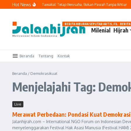
Lewati ke konten
Hot News
 Merasa Paling Benar
Tawakal: Tetap Berusaha, Bukan Pasrah Tanpa Ikhtiar
M
BERITA HIBURAN SEPUTAR ARTIS, FILM, DAN G
BERITA
Milenial
Hijrah
Beranda
Tentang
Kontak
Beranda
/
Demokrasikuat
Menjelajahi Tag: Demo
Live
Merawat Perbedaan: Pondasi Kuat Demokrasi,
Jalanhijrah.com – International NGO Forum on Indonesian Deve
menyelenggarakan Festival Hak Asasi Manusia (Festival HAM) 