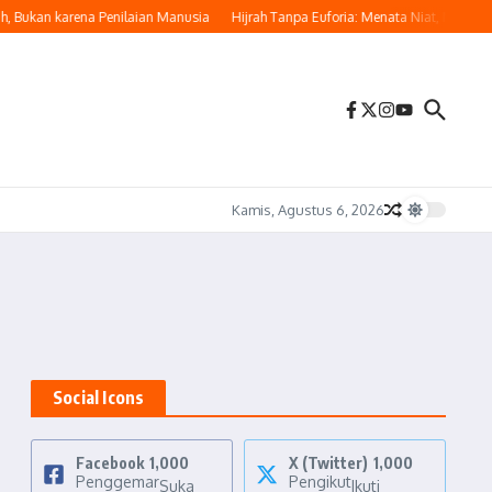
 Bukan karena Penilaian Manusia
Hijrah Tanpa Euforia: Menata Niat, Menjaga I
Kamis, Agustus 6, 2026
Social Icons
Facebook
1,000
X (Twitter)
1,000
Penggemar
Pengikut
Suka
Ikuti