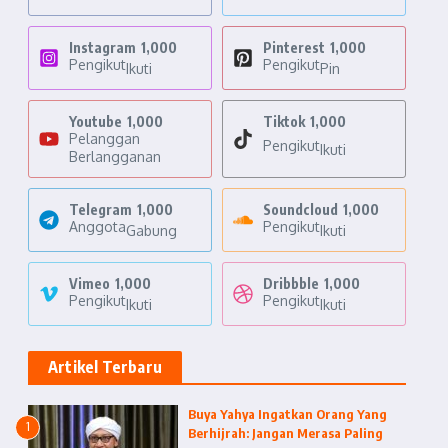
Instagram
1,000
Pinterest
1,000
Pengikut
Pengikut
Ikuti
Pin
Youtube
1,000
Tiktok
1,000
Pelanggan
Pengikut
Ikuti
Berlangganan
Telegram
1,000
Soundcloud
1,000
Anggota
Pengikut
Gabung
Ikuti
Vimeo
1,000
Dribbble
1,000
Pengikut
Pengikut
Ikuti
Ikuti
Artikel Terbaru
Buya Yahya Ingatkan Orang Yang
1
Berhijrah: Jangan Merasa Paling