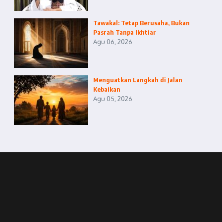
Tawakal: Tetap Berusaha, Bukan
Pasrah Tanpa Ikhtiar
Agu 06, 2026
Menguatkan Langkah di Jalan
Kebaikan
Agu 05, 2026