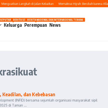
enguatkan Langkah di Jalan Kebaikan
Memaknai Hijrah: Berubah karena Allah,
OSIP
 SEPUTAR OTOMOTIF HARI INI
BERITA SEPUTAR KECANTIKAN WANITA
BERITA NASIONAL DAN INTERNASIONAL TERKINI
Keluarga
Perempuan
News
krasikuat
 Keadilan, dan Kebebasan
lopment (INFID) bersama sejumlah organisasi masyarakat sipil
2025 di Taman ...