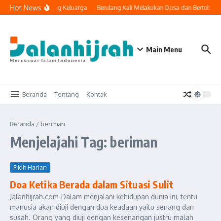
Lewati ke konten
Hot News
nologi Masuk ke Ruang Keluarga
Berulang Kali Melakukan Dosa dan Bertobat,
Main Menu
Beranda
Tentang
Kontak
Beranda
/
beriman
Menjelajahi Tag: beriman
Fikih Harian
Doa Ketika Berada dalam Situasi Sulit
Jalanhijrah.com-Dalam menjalani kehidupan dunia ini, tentu
manusia akan diuji dengan dua keadaan yaitu senang dan
susah. Orang yang diuji dengan kesenangan justru malah