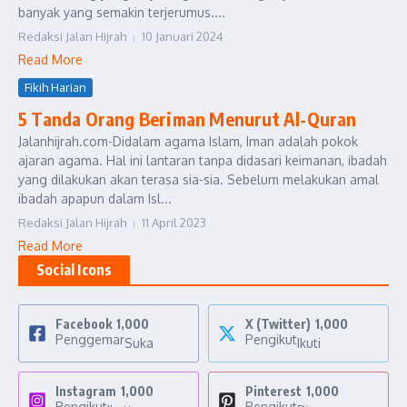
banyak yang semakin terjerumus....
Redaksi Jalan Hijrah
10 Januari 2024
Read More
Fikih Harian
5 Tanda Orang Beriman Menurut Al-Quran
Jalanhijrah.com-Didalam agama Islam, Iman adalah pokok
ajaran agama. Hal ini lantaran tanpa didasari keimanan, ibadah
yang dilakukan akan terasa sia-sia. Sebelum melakukan amal
ibadah apapun dalam Isl...
Redaksi Jalan Hijrah
11 April 2023
Read More
Social Icons
Facebook
1,000
X (Twitter)
1,000
Penggemar
Pengikut
Suka
Ikuti
Instagram
1,000
Pinterest
1,000
Pengikut
Pengikut