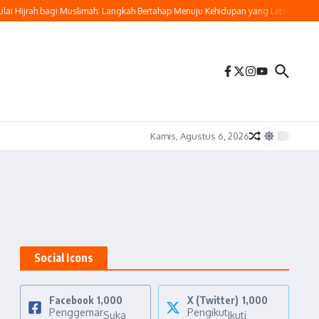
 Hijrah bagi Muslimah: Langkah Bertahap Menuju Kehidupan yang Lebih Baik
P
Kamis, Agustus 6, 2026
Social Icons
Facebook
1,000
X (Twitter)
1,000
Penggemar
Pengikut
Suka
Ikuti