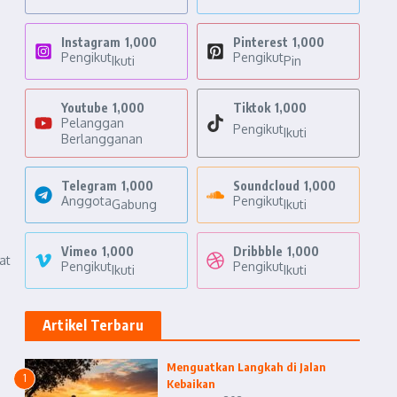
Instagram
1,000
Pinterest
1,000
Pengikut
Pengikut
Ikuti
Pin
Youtube
1,000
Tiktok
1,000
Pelanggan
Pengikut
Ikuti
Berlangganan
Telegram
1,000
Soundcloud
1,000
Anggota
Pengikut
Gabung
Ikuti
Vimeo
1,000
Dribbble
1,000
at
Pengikut
Pengikut
Ikuti
Ikuti
Artikel Terbaru
Menguatkan Langkah di Jalan
1
Kebaikan