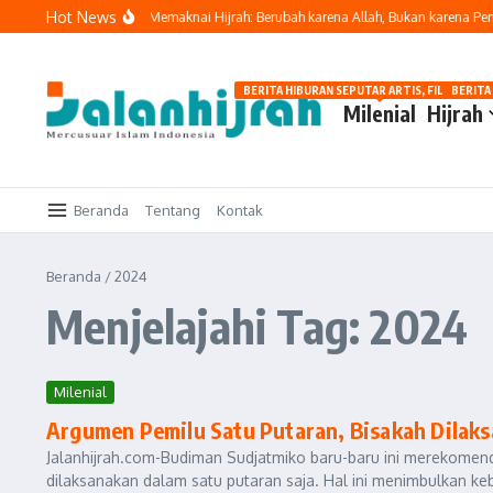
Lewati ke konten
Hot News
di Jalan Kebaikan
Memaknai Hijrah: Berubah karena Allah, Bukan karena Peni
BERITA HIBURAN SEPUTAR ARTIS, FILM, DAN G
BERITA
Milenial
Hijrah
Beranda
Tentang
Kontak
Beranda
/
2024
Menjelajahi Tag: 2024
Milenial
Argumen Pemilu Satu Putaran, Bisakah Dilak
Jalanhijrah.com-Budiman Sudjatmiko baru-baru ini merekomend
dilaksanakan dalam satu putaran saja. Hal ini menimbulkan ke