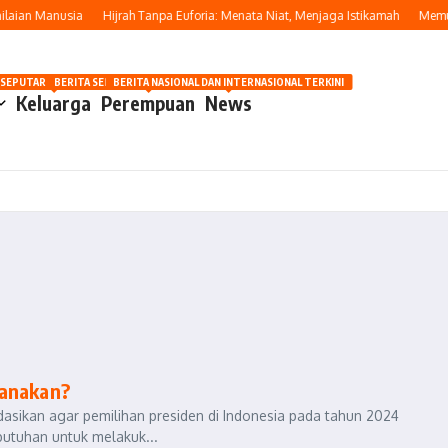
laian Manusia
Hijrah Tanpa Euforia: Menata Niat, Menjaga Istikamah
Memulai
OSIP
 SEPUTAR OTOMOTIF HARI INI
BERITA SEPUTAR KECANTIKAN WANITA
BERITA NASIONAL DAN INTERNASIONAL TERKINI
Keluarga
Perempuan
News
sanakan?
asikan agar pemilihan presiden di Indonesia pada tahun 2024
butuhan untuk melakuk...