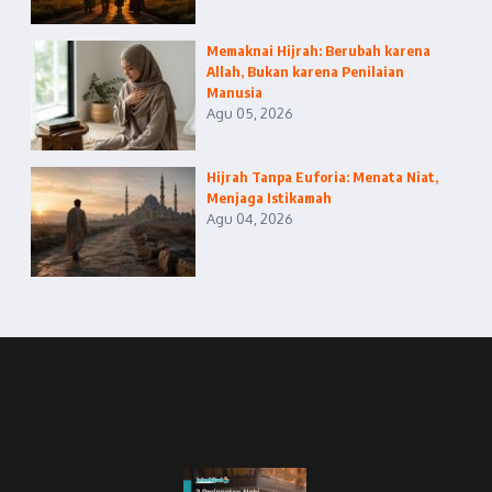
Memaknai Hijrah: Berubah karena
Allah, Bukan karena Penilaian
Manusia
Agu 05, 2026
Hijrah Tanpa Euforia: Menata Niat,
Menjaga Istikamah
Agu 04, 2026