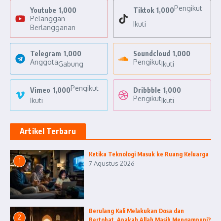
Pengikut
Youtube
1,000
Tiktok
1,000
Pelanggan
Ikuti
Berlangganan
Telegram
1,000
Soundcloud
1,000
Anggota
Pengikut
Gabung
Ikuti
Pengikut
Vimeo
1,000
Dribbble
1,000
Pengikut
Ikuti
Ikuti
Artikel Terbaru
Ketika Teknologi Masuk ke Ruang Keluarga
1
7 Agustus 2026
Berulang Kali Melakukan Dosa dan
2
Bertobat, Apakah Allah Masih Mengampuni?