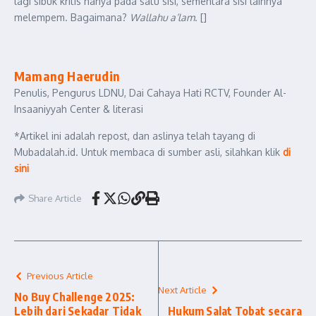
lagi sibuk kritis hanya pada satu sisi, sementara sisi lainnya
melempem. Bagaimana?
Wallahu a’lam
. []
Mamang Haerudin
Penulis, Pengurus LDNU, Dai Cahaya Hati RCTV, Founder Al-
Insaaniyyah Center & literasi
*Artikel ini adalah repost, dan aslinya telah tayang di
Mubadalah.id. Untuk membaca di sumber asli, silahkan klik
di
sini
Share Article
Previous Article
Next Article
No Buy Challenge 2025:
Lebih dari Sekadar Tidak
Hukum Salat Tobat secara