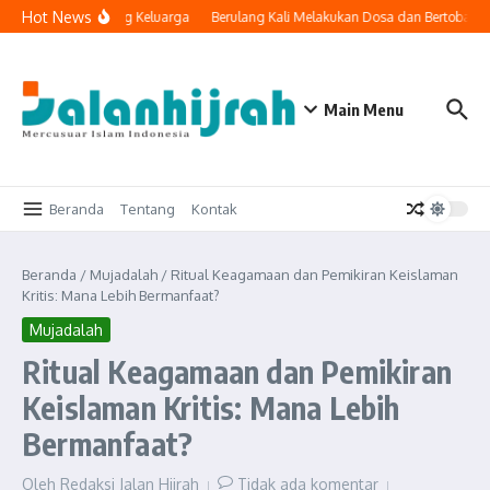
Lewati ke konten
Hot News
ologi Masuk ke Ruang Keluarga
Berulang Kali Melakukan Dosa dan Bertobat, 
Main Menu
Beranda
Tentang
Kontak
Beranda
/
Mujadalah
/
Ritual Keagamaan dan Pemikiran Keislaman
Kritis: Mana Lebih Bermanfaat?
Mujadalah
Ritual Keagamaan dan Pemikiran
Keislaman Kritis: Mana Lebih
Bermanfaat?
Oleh
Redaksi Jalan Hijrah
Tidak ada komentar