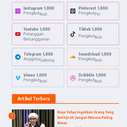
Instagram
1,000
Pinterest
1,000
Pengikut
Pengikut
Ikuti
Pin
Youtube
1,000
Tiktok
1,000
Pelanggan
Pengikut
Ikuti
Berlangganan
Telegram
1,000
Soundcloud
1,000
Anggota
Pengikut
Gabung
Ikuti
Vimeo
1,000
Dribbble
1,000
Pengikut
Pengikut
Ikuti
Ikuti
Artikel Terbaru
Buya Yahya Ingatkan Orang Yang
1
Berhijrah: Jangan Merasa Paling
Benar