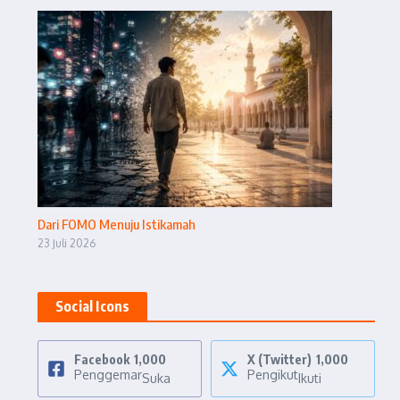
Dari FOMO Menuju Istikamah
23 Juli 2026
Social Icons
Facebook
1,000
X (Twitter)
1,000
Penggemar
Pengikut
Suka
Ikuti