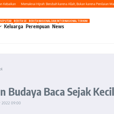
baikan
Memaknai Hijrah: Berubah karena Allah, Bukan karena Penilaian Manusia
OSIP
 SEPUTAR OTOMOTIF HARI INI
BERITA SEPUTAR KECANTIKAN WANITA
BERITA NASIONAL DAN INTERNASIONAL TERKINI
Keluarga
Perempuan
News
il
n Budaya Baca Sejak Keci
r 2022
09:00