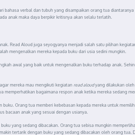
i bahasa verbal dan tubuh yang disampaikan orang tua diantaranya d
 anak maka daya berpikir kritisnya akan selalu terlatih.
k. Read Aloud juga seyogyanya menjadi salah satu pilihan kegiatan 
alah mengenalkan mereka kepada buku dari usia sedini mungkin.
gkah awal yang baik untuk mengenalkan buku terhadap anak. Sehing
 agar mereka mau mengikuti kegiatan
read aloud
yang dilakukan ole
knya memperhatikan bagaimana respon anak ketika mereka sedang me
n buku. Orang tua memberi kebebasan kepada mereka untuk memilih 
sus bacaan anak yang sesuai dengan usianya.
at buku yang sedang dibacakan. Orang tua sebisa mungkin memperlihat
akin tertarik dengan buku yang sedang dibacakan oleh orang tua. 