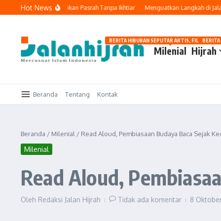
Lewati ke konten
Hot News
 Tetap Berusaha, Bukan Pasrah Tanpa Ikhtiar
Menguatkan Langkah di Jalan Ke
BERITA HIBURAN SEPUTAR ARTIS, FILM, DAN G
BERITA
Milenial
Hijrah
Beranda
Tentang
Kontak
Beranda
/
Milenial
/
Read Aloud, Pembiasaan Budaya Baca Sejak Kec
Milenial
Read Aloud, Pembiasaa
Oleh
Redaksi Jalan Hijrah
Tidak ada komentar
8 Oktobe