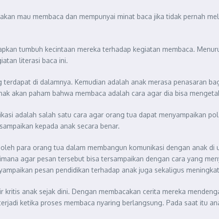
 akan mau membaca dan mempunyai minat baca jika tidak pernah me
apkan tumbuh kecintaan mereka terhadap kegiatan membaca. Menurut
tan literasi baca ini.
 terdapat di dalamnya. Kemudian adalah anak merasa penasaran bag
 anak akan paham bahwa membaca adalah cara agar dia bisa mengetah
asi adalah salah satu cara agar orang tua dapat menyampaikan pol
sampaikan kepada anak secara benar.
 oleh para orang tua dalam membangun komunikasi dengan anak di us
imana agar pesan tersebut bisa tersampaikan dengan cara yang m
mpaikan pesan pendidikan terhadap anak juga sekaligus meningkatk
kir kritis anak sejak dini. Dengan membacakan cerita mereka mend
n terjadi ketika proses membaca nyaring berlangsung. Pada saat it