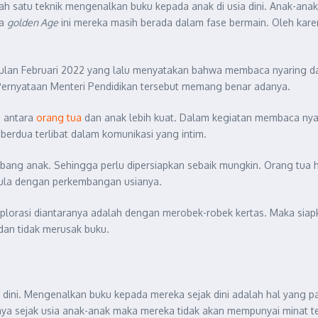
ah satu teknik mengenalkan buku kepada anak di usia dini. Anak-ana
ia
golden Age
ini mereka masih berada dalam fase bermain. Oleh kar
bulan Februari 2022 yang lalu menyatakan bahwa membaca nyaring d
rnyataan Menteri Pendidikan tersebut memang benar adanya.
n antara
orang tua
dan anak lebih kuat. Dalam kegiatan membaca nyar
dua terlibat dalam komunikasi yang intim.
ang anak. Sehingga perlu dipersiapkan sebaik mungkin. Orang tua
 pula dengan perkembangan usianya.
plorasi diantaranya adalah dengan merobek-robek kertas. Maka siap
an tidak merusak buku.
ini. Mengenalkan buku kepada mereka sejak dini adalah hal yang p
nya sejak usia anak-anak maka mereka tidak akan mempunyai minat 