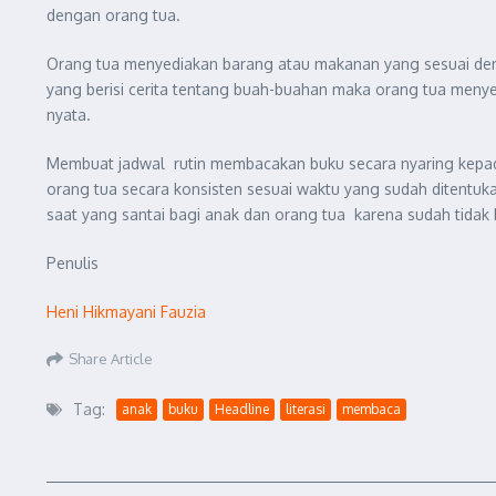
dengan orang tua.
Orang tua menyediakan barang atau makanan yang sesuai denga
yang berisi cerita tentang buah-buahan maka orang tua menye
nyata.
Membuat jadwal rutin membacakan buku secara nyaring kepada
orang tua secara konsisten sesuai waktu yang sudah ditentu
saat yang santai bagi anak dan orang tua karena sudah tidak 
Penulis
Heni Hikmayani Fauzia
Share Article
Tag:
anak
buku
Headline
literasi
membaca